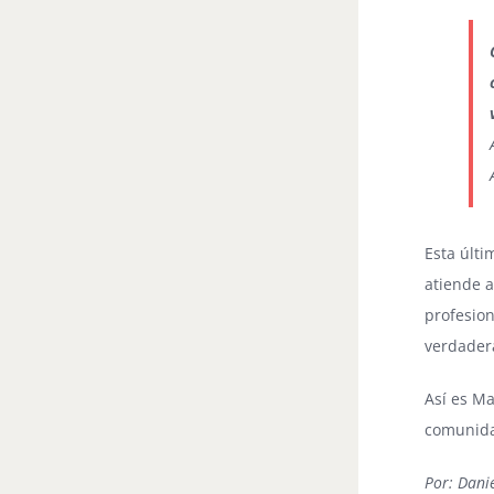
Esta últi
atiende a
profesio
verdadera
Así es Ma
comunida
Por: Danie