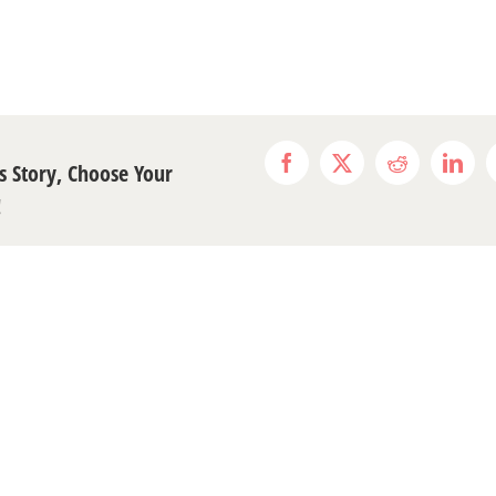
s Story, Choose Your
Facebook
X
Reddit
Link
!