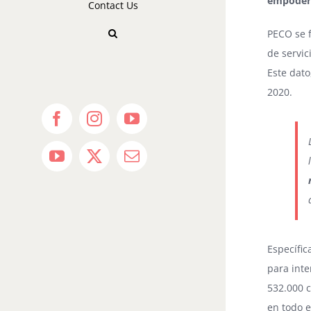
empoder
Contact Us
PECO se f
de servic
Este dat
2020.
Facebook
Instagram
YouTube
YouTube
X
Email
Específi
para inte
532.000 c
en todo e