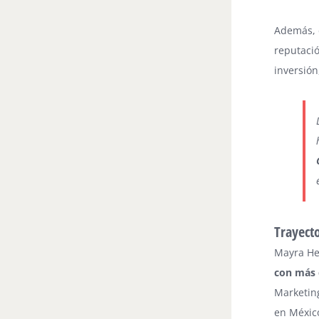
Además, 
reputaci
inversión
Trayect
Mayra H
con más 
Marketing
en Méxic