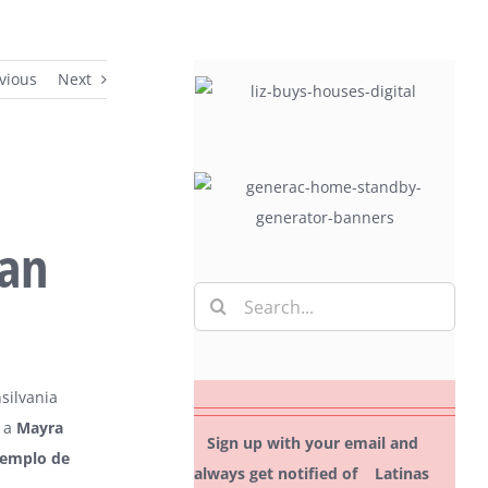
vious
Next
an
Search
for:
silvania
s a
Mayra
Sign up with your email and
jemplo de
always get notified of Latinas