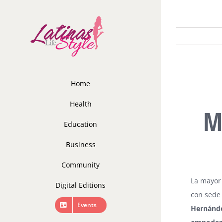
Skip
to
content
Home
Health
M
Education
Business
Community
La mayor 
Digital Editions
con sede
Events
Hernánde