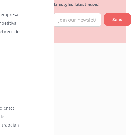
Lifestyles latest news!
a empresa
petitiva.
ebrero de
dientes
 de
 trabajan