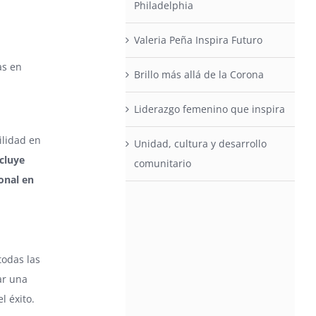
Philadelphia
Valeria Peña Inspira Futuro
as en
Brillo más allá de la Corona
Liderazgo femenino que inspira
ilidad en
Unidad, cultura y desarrollo
ncluye
comunitario
onal en
todas las
ar una
l éxito.