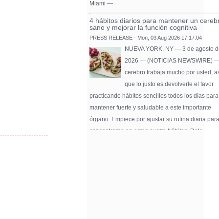
Miami —
4 hábitos diarios para mantener un cereb
sano y mejorar la función cognitiva
PRESS RELEASE - Mon, 03 Aug 2026 17:17:04
NUEVA YORK, NY — 3 de agosto d
2026 — (NOTICIAS NEWSWIRE) —
cerebro trabaja mucho por usted, a
que lo justo es devolverle el favor
practicando hábitos sencillos todos los días para
mantener fuerte y saludable a este importante
órgano. Empiece por ajustar su rutina diaria par
concentrarse en estos cuatro hábitos. Dele …
Pure Flix Familia To Sponsor Second Ann
Chicano Hollywood Film Festival
PRESS RELEASE - Fri, 31 Jul 2026 20:01:31
— The soon-to-launch streaming
platform from Great America Media w
exhibit throughout the festival and
sponsor first Pure Flix Familia