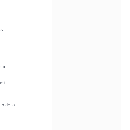
ly
 que
 mi
lo de la