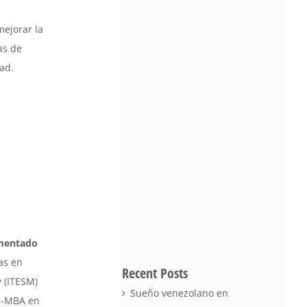
ejorar la
as de
ad.
imentado
as en
Recent Posts
y (ITESM)
Sueño venezolano en
i-MBA en