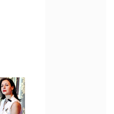
Community Impact Award, honoring an artist wh
a meaningful impact through service to their
community —
Chicano Hollywood Film Festival Returns 
Pomona with Packed 5-Day Program
Featuring Keanu Reeves and Biggest Lat
Filmmakers Experience of the Summer
PRESS RELEASE - Fri, 31 Jul 2026 19:53:18
— This year’s expanded festival wil
showcase more than 140 films, do
of panels, as well as special guests
also include Danny De La Paz, Emi
Rivera, and many Latino entertainment leaders 
Gevorg Shahbazyan, fundador & CEO de
Starlife Group, recibirá la distinción como
de los ‘2026 Top Entrepreneur of USA’
PRESS RELEASE - Thu, 30 Jul 2026 17:27:03
MIAMI, FL — 30 de julio de 2026 —
(NOTICIAS NEWSWIRE) — Negoci
Ejecutiva Magazine, líderes en