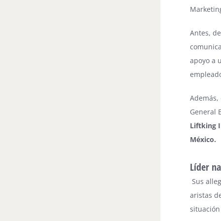
Marketing
Antes, d
comunica
apoyo a u
empleado
Además, 
General 
Liftking
México.
Líder na
Sus alle
aristas d
situación