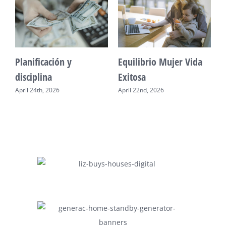
da
Construir crédito
Mente Plena Poder
Real
April 20th, 2026
April 28th, 2026