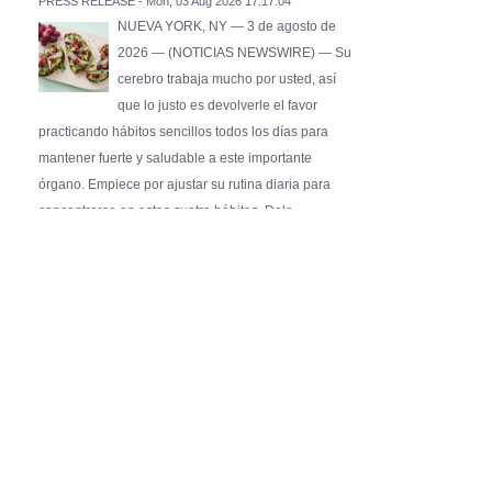
PRESS RELEASE - Mon, 03 Aug 2026 17:17:04
NUEVA YORK, NY — 3 de agosto de
2026 — (NOTICIAS NEWSWIRE) — Su
cerebro trabaja mucho por usted, así
que lo justo es devolverle el favor
practicando hábitos sencillos todos los días para
mantener fuerte y saludable a este importante
órgano. Empiece por ajustar su rutina diaria para
concentrarse en estos cuatro hábitos. Dele …
Pure Flix Familia To Sponsor Second Annual
Chicano Hollywood Film Festival
PRESS RELEASE - Fri, 31 Jul 2026 20:01:31
— The soon-to-launch streaming
platform from Great America Media will
exhibit throughout the festival and
sponsor first Pure Flix Familia
Community Impact Award, honoring an artist who has
a meaningful impact through service to their
community —