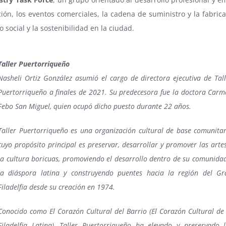
ión, los eventos comerciales, la cadena de suministro y la fabrica
o social y la sostenibilidad en la ciudad.
Taller Puertorriqueño
Nasheli Ortiz González asumió el cargo de directora ejecutiva de Tal
Puertorriqueño a finales de 2021. Su predecesora fue la doctora Carm
Febo San Miguel, quien ocupó dicho puesto durante 22 años.
Taller Puertorriqueño es una organización cultural de base comunitar
cuyo propósito principal es preservar, desarrollar y promover las arte
la cultura boricuas, promoviendo el desarrollo dentro de su comunida
la diáspora latina y construyendo puentes hacia la región del Gr
Filadelfia desde su creación en 1974.
Conocido como El Corazón Cultural del Barrio (El Corazón Cultural de
Filadelfia Latina), Taller Puertorriqueño ha elevado y preservado l