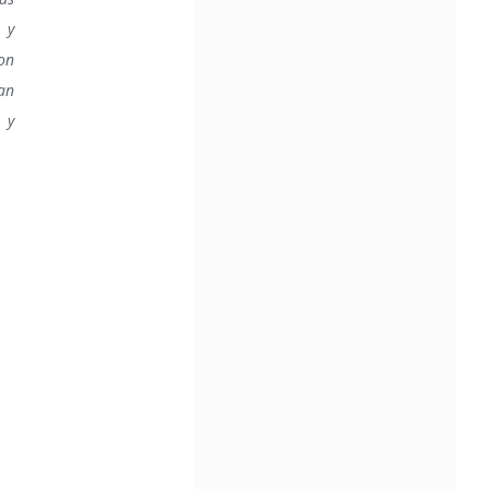
 y
on
ran
 y