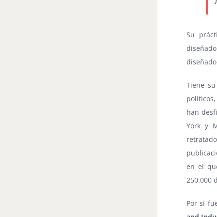
Su práct
diseñado
diseñador
Tiene su
políticos
han desf
York y M
retratad
publicaci
en el qu
250.000 d
Por si f
and Indu