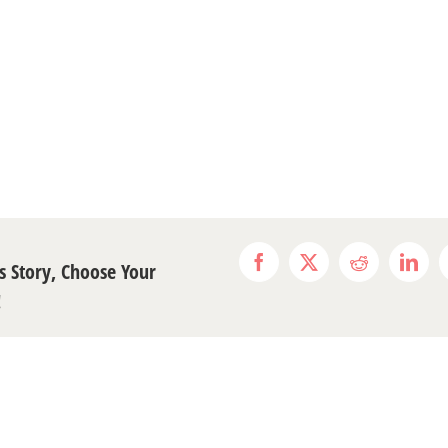
s Story, Choose Your
Facebook
X
Reddit
Link
!