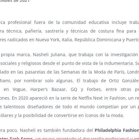
finales de 2021”
ica profesional fuera de la comunidad educativa incluye tra
ra técnica, pañería, sastrería y técnicas de costura fina para 
es radicados en Nueva York, Italia, República Dominicana y Puerto
 propia marca, Nasheli Juliana, que trabaja con la investigació
, sociales y religiosos desde el punto de vista de la indumentaria. 
ilado en las pasarelas de las Semanas de la Moda de París, Lond
iami, por nombrar solo algunas. El trabajo de Ortiz Gonzále
o en Vogue, Harper’s Bazaar, GQ y Forbes, entre otras pre
ones. En 2020 apareció en la serie de Netflix Next in Fashion, un r
e talentosos diseñadores de todo el mundo competían por un 
ólares y la posibilidad de convertirse en íconos de la moda.
uera poco, Nasheli es también fundadora del
Philadelphia Fashi
stry Task Force
, un grupo orientado al desarrollo profesional y e