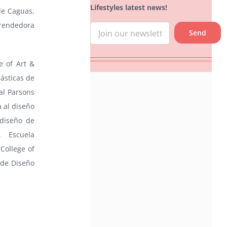
Lifestyles latest news!
de Caguas,
rendedora
e of Art &
lásticas de
 al Parsons
 al diseño
diseño de
, Escuela
College of
 de Diseño