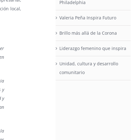
Philadelphia
ción local,
Valeria Peña Inspira Futuro
Brillo más allá de la Corona
ler
Liderazgo femenino que inspira
en
Unidad, cultura y desarrollo
comunitario
ia
s y
d y
an
 la
as