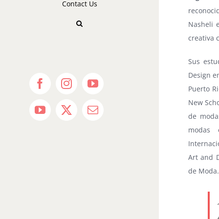
Contact Us
reconoci
Nasheli 
creativa 
Sus estu
Design en
Facebook
Instagram
YouTube
Puerto Ri
New Schoo
YouTube
X
Email
de modas
modas e
Internaci
Art and 
de Moda.