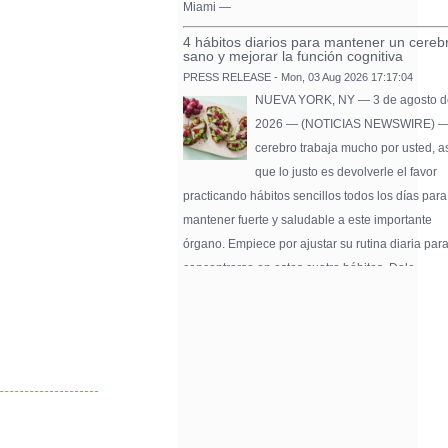
Miami —
4 hábitos diarios para mantener un cereb
sano y mejorar la función cognitiva
PRESS RELEASE - Mon, 03 Aug 2026 17:17:04
NUEVA YORK, NY — 3 de agosto d
2026 — (NOTICIAS NEWSWIRE) —
cerebro trabaja mucho por usted, a
que lo justo es devolverle el favor
practicando hábitos sencillos todos los días para
mantener fuerte y saludable a este importante
órgano. Empiece por ajustar su rutina diaria par
concentrarse en estos cuatro hábitos. Dele …
Pure Flix Familia To Sponsor Second Ann
Chicano Hollywood Film Festival
PRESS RELEASE - Fri, 31 Jul 2026 20:01:31
— The soon-to-launch streaming
platform from Great America Media w
exhibit throughout the festival and
sponsor first Pure Flix Familia