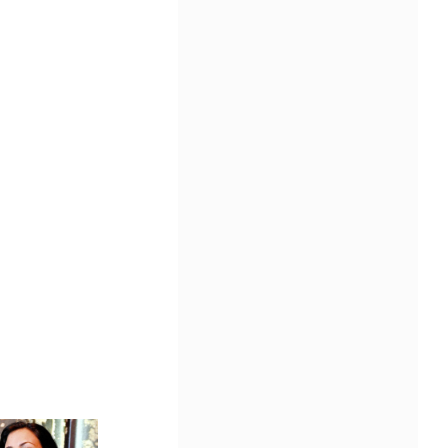
Community Impact Award, honoring an artist wh
a meaningful impact through service to their
community —
Chicano Hollywood Film Festival Returns 
Pomona with Packed 5-Day Program
Featuring Keanu Reeves and Biggest Lat
Filmmakers Experience of the Summer
PRESS RELEASE - Fri, 31 Jul 2026 19:53:18
— This year’s expanded festival wil
showcase more than 140 films, do
of panels, as well as special guests
also include Danny De La Paz, Emi
Rivera, and many Latino entertainment leaders 
Gevorg Shahbazyan, fundador & CEO de
Starlife Group, recibirá la distinción como
de los ‘2026 Top Entrepreneur of USA’
PRESS RELEASE - Thu, 30 Jul 2026 17:27:03
MIAMI, FL — 30 de julio de 2026 —
(NOTICIAS NEWSWIRE) — Negoci
Ejecutiva Magazine, líderes en