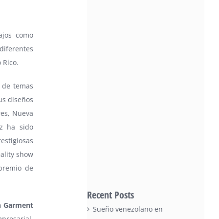
bajos como
diferentes
 Rico.
n de temas
Sus diseños
res, Nueva
z ha sido
stigiosas
eality show
premio de
Recent Posts
on Garment
Sueño venezolano en
mpresarial,