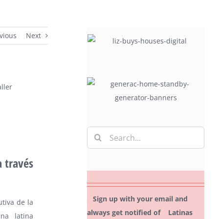
vious
Next
Search
for:
a través
Sign up with your email and
utiva de la
always get notified of Latinas
na latina