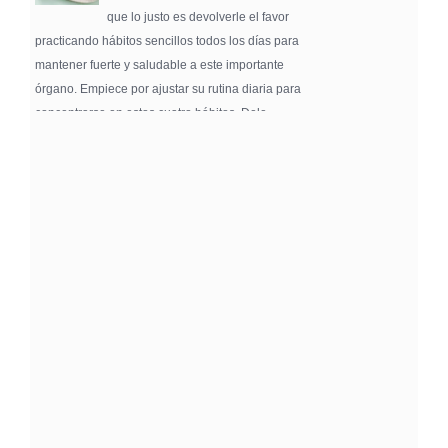
que lo justo es devolverle el favor
practicando hábitos sencillos todos los días para
mantener fuerte y saludable a este importante
órgano. Empiece por ajustar su rutina diaria para
concentrarse en estos cuatro hábitos. Dele …
Pure Flix Familia To Sponsor Second Annual
Chicano Hollywood Film Festival
PRESS RELEASE - Fri, 31 Jul 2026 20:01:31
— The soon-to-launch streaming
platform from Great America Media will
exhibit throughout the festival and
sponsor first Pure Flix Familia
Community Impact Award, honoring an artist who has
a meaningful impact through service to their
community —
Chicano Hollywood Film Festival Returns to
Pomona with Packed 5-Day Program
Featuring Keanu Reeves and Biggest Latino
Filmmakers Experience of the Summer