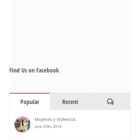
PRESS RELEASE - Fri, 31 Jul 2026 19:53:18
— This year’s expanded festival will
showcase more than 140 films, dozens
of panels, as well as special guests that
also include Danny De La Paz, Emilio
Rivera, and many Latino entertainment leaders —
Gevorg Shahbazyan, fundador & CEO de
Starlife Group, recibirá la distinción como uno
de los ‘2026 Top Entrepreneur of USA’
PRESS RELEASE - Thu, 30 Jul 2026 17:27:03
Find Us on Facebook
MIAMI, FL — 30 de julio de 2026 —
(NOTICIAS NEWSWIRE) — Negocios y
Ejecutiva Magazine, líderes en
información y entrevistas a ejecutivos
Comments
Popular
Recent
del sur de Florida, realizarán el próximo 8 de octubre
del 2026, en el marco del Mes de la Hispanidad, la
entrega de premios “Top Entrepreneur of USA
Mujeres y Violencia
Awards 2026”, en el …
June 25th, 2016
Ver Más