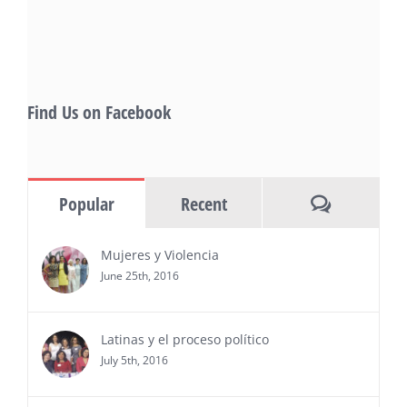
Rivera, and many Latino entertainment leaders —
Gevorg Shahbazyan, fundador & CEO de
Starlife Group, recibirá la distinción como uno
de los ‘2026 Top Entrepreneur of USA’
PRESS RELEASE - Thu, 30 Jul 2026 17:27:03
Find Us on Facebook
MIAMI, FL — 30 de julio de 2026 —
(NOTICIAS NEWSWIRE) — Negocios y
Ejecutiva Magazine, líderes en
información y entrevistas a ejecutivos
Comments
Popular
Recent
del sur de Florida, realizarán el próximo 8 de octubre
del 2026, en el marco del Mes de la Hispanidad, la
entrega de premios “Top Entrepreneur of USA
Mujeres y Violencia
Awards 2026”, en el …
June 25th, 2016
Ver Más
Latinas y el proceso político
July 5th, 2016