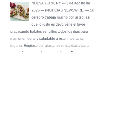
NUEVA YORK, NY — 3 de agosto de
2026 — (NOTICIAS NEWSWIRE) — Su
cerebro trabaja mucho por usted, así
que lo justo es devolverle el favor
practicando hábitos sencillos todos los días para
mantener fuerte y saludable a este importante
órgano. Empiece por ajustar su rutina diaria para
concentrarse en estos cuatro hábitos. Dele …
Pure Flix Familia To Sponsor Second Annual
Chicano Hollywood Film Festival
PRESS RELEASE - Fri, 31 Jul 2026 20:01:31
— The soon-to-launch streaming
platform from Great America Media will
exhibit throughout the festival and
sponsor first Pure Flix Familia
Community Impact Award, honoring an artist who has
a meaningful impact through service to their
community —