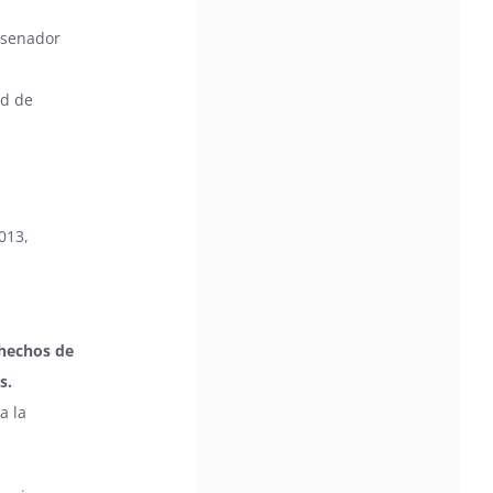
 senador
ad de
013,
 hechos de
s.
a la