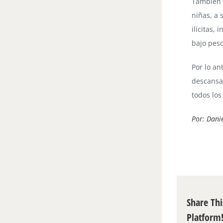
También d
niñas, a 
ilícitas,
bajo peso
Por lo an
descansar
todos los
Por: Danie
Share Thi
Platform