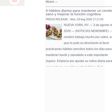
Email
Miami —
4 hábitos diarios para mantener un cereb
sano y mejorar la función cognitiva
PRESS RELEASE - Mon, 03 Aug 2026 17:17:04
NUEVA YORK, NY — 3 de agosto d
2026 — (NOTICIAS NEWSWIRE) —
cerebro trabaja mucho por usted, a
que lo justo es devolverle el favor
practicando hábitos sencillos todos los días para
mantener fuerte y saludable a este importante
órgano. Empiece por ajustar su rutina diaria par
concentrarse en estos cuatro hábitos. Dele …
Pure Flix Familia To Sponsor Second Ann
Chicano Hollywood Film Festival
PRESS RELEASE - Fri, 31 Jul 2026 20:01:31
— The soon-to-launch streaming
platform from Great America Media w
exhibit throughout the festival and
sponsor first Pure Flix Familia