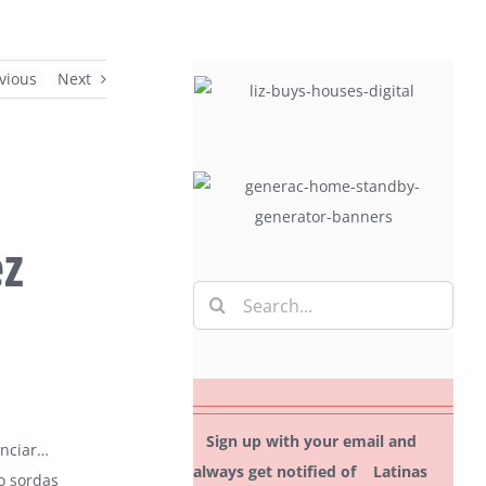
vious
Next
ez
Search
for:
Sign up with your email and
unciar…
always get notified of Latinas
o sordas