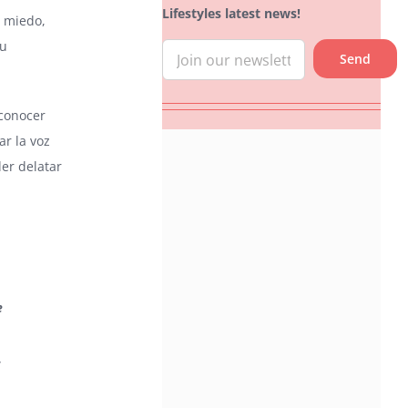
Lifestyles latest news!
l miedo,
su
 conocer
r la voz
er delatar
e
.