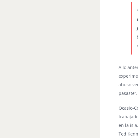
A lo ante
experimen
abuso ver
pasaste”.
Ocasio-Co
trabajado
en la isl
Ted Kenn