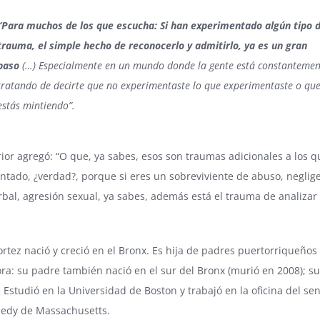
“Para muchos de los que escucha: Si han experimentado algún tipo 
trauma, el simple hecho de reconocerlo y admitirlo, ya es un gran
paso
(…) Especialmente en un mundo donde la gente está constantemen
tratando de decirte que no experimentaste lo que experimentaste o qu
estás mintiendo”.
rior agregó: “O que, ya sabes, esos son traumas adicionales a los q
tado, ¿verdad?, porque si eres un sobreviviente de abuso, neglige
bal, agresión sexual, ya sabes, además está el trauma de analizar
rtez nació y creció en el Bronx. Es hija de padres puertorriqueños
ra: su padre también nació en el sur del Bronx (murió en 2008); s
a. Estudió en la Universidad de Boston y trabajó en la oficina del se
edy de Massachusetts.