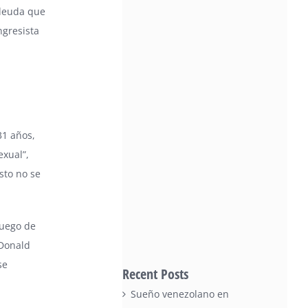
 deuda que
ngresista
31 años,
exual”,
sto no se
Luego de
 Donald
se
Recent Posts
Sueño venezolano en