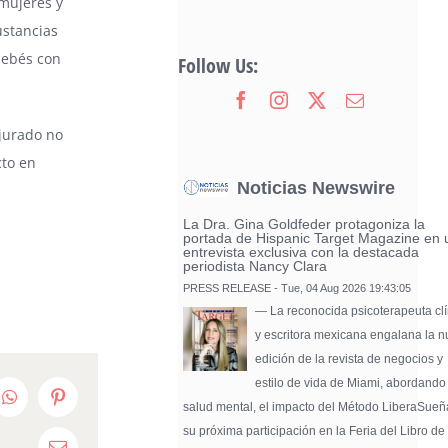
 mujeres y
ustancias
bebés con
Follow Us:
 jurado no
cto en
Noticias Newswire
La Dra. Gina Goldfeder protagoniza la
portada de Hispanic Target Magazine en 
entrevista exclusiva con la destacada
periodista Nancy Clara
PRESS RELEASE - Tue, 04 Aug 2026 19:43:05
— La reconocida psicoterapeuta clí
y escritora mexicana engalana la 
edición de la revista de negocios y
estilo de vida de Miami, abordando
edIn
WhatsApp
Pinterest
salud mental, el impacto del Método LiberaSueñ
su próxima participación en la Feria del Libro de