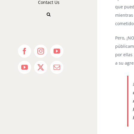
Contact Us
que puede
mientras 
cometido
Pero, ¡NO
públicame
Facebook
Instagram
YouTube
por ellas
a su agre
YouTube
X
Email