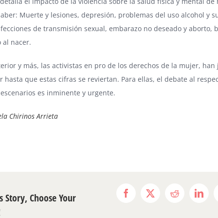
etalla el impacto de la violencia sobre la salud física y mental de
saber: Muerte y lesiones, depresión, problemas del uso alcohol y s
 infecciones de transmisión sexual, embarazo no deseado y aborto, 
 al nacer.
terior y más, las activistas en pro de los derechos de la mujer, han
 hasta que estas cifras se reviertan. Para ellas, el debate al respe
 escenarios es inminente y urgente.
la Chirinos Arrieta
s Story, Choose Your
Facebook
X
Reddit
Link
!