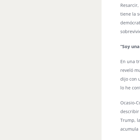
Resarcir,
tiene la 
demócrat
sobrevivi
“Soy una
En una tr
reveló mu
dijo con 
lo he con
Ocasio-Co
describir
Trump, l
acumula e