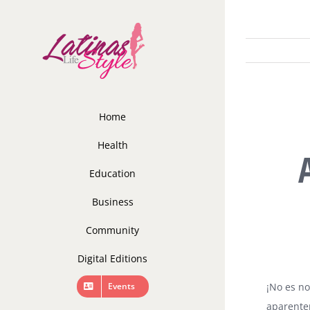
Skip
to
content
Home
Health
Education
Business
Community
Digital Editions
Events
¡No es no
aparentem