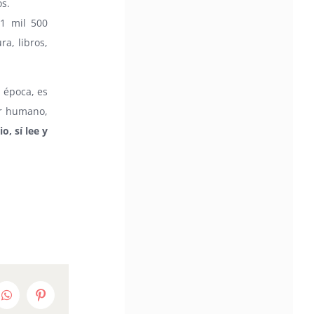
os.
Community Impact Award, honoring an artist wh
1 mil 500
a meaningful impact through service to their
community —
a, libros,
Chicano Hollywood Film Festival Returns 
Pomona with Packed 5-Day Program
Featuring Keanu Reeves and Biggest Lat
a época, es
Filmmakers Experience of the Summer
er humano,
PRESS RELEASE - Fri, 31 Jul 2026 19:53:18
— This year’s expanded festival wil
o, sí lee y
showcase more than 140 films, do
of panels, as well as special guests
also include Danny De La Paz, Emi
Rivera, and many Latino entertainment leaders 
Gevorg Shahbazyan, fundador & CEO de
Starlife Group, recibirá la distinción como
de los ‘2026 Top Entrepreneur of USA’
PRESS RELEASE - Thu, 30 Jul 2026 17:27:03
MIAMI, FL — 30 de julio de 2026 —
(NOTICIAS NEWSWIRE) — Negoci
edIn
WhatsApp
Pinterest
Ejecutiva Magazine, líderes en