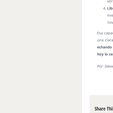
ver
Lib
mie
nov
Esa capac
una clara
echando p
hoy lo ce
Por: Danie
Share Thi