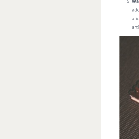
Wa
ade
afi
art