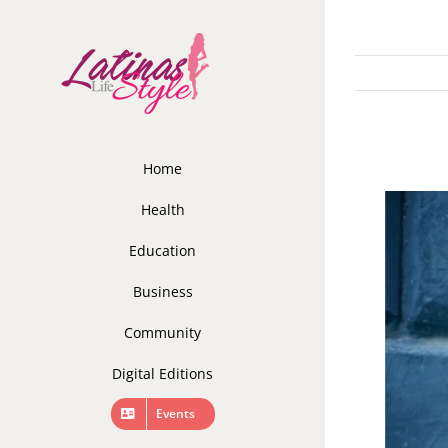
Skip
to
content
Home
Health
Education
Business
Community
Digital Editions
Events