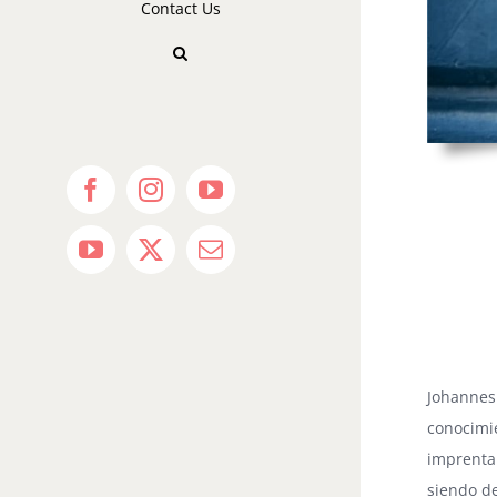
Contact Us
Facebook
Instagram
YouTube
YouTube
X
Email
Johannes
conocimi
imprenta
siendo d