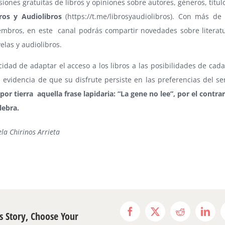
siones gratuitas de libros y opiniones sobre autores, géneros, títul
ros y Audiolibros
(
https://t.me/librosyaudiolibros
). Con más de 
mbros, en este canal podrás compartir novedades sobre literatur
elas y audiolibros.
idad de adaptar el acceso a los libros a las posibilidades de cad
 evidencia de que su disfrute persiste en las preferencias del s
or tierra aquella frase lapidaria: “La gene no lee”, por el contrari
lebra.
la Chirinos Arrieta
s Story, Choose Your
Facebook
X
Reddit
Link