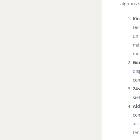
algunos s
Ki
Dic
un 
má
mod
Go
dis
con
24
sie
Al
con
acc
ten