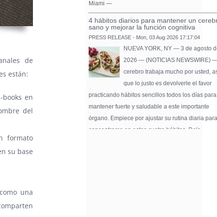
Miami —
4 hábitos diarios para mantener un cereb
sano y mejorar la función cognitiva
PRESS RELEASE - Mon, 03 Aug 2026 17:17:04
NUEVA YORK, NY — 3 de agosto d
anales de
2026 — (NOTICIAS NEWSWIRE) —
cerebro trabaja mucho por usted, a
es están:
que lo justo es devolverle el favor
practicando hábitos sencillos todos los días para
E-books en
mantener fuerte y saludable a este importante
nombre del
órgano. Empiece por ajustar su rutina diaria par
concentrarse en estos cuatro hábitos. Dele …
en formato
Pure Flix Familia To Sponsor Second Ann
 en su base
Chicano Hollywood Film Festival
PRESS RELEASE - Fri, 31 Jul 2026 20:01:31
— The soon-to-launch streaming
platform from Great America Media w
como una
exhibit throughout the festival and
comparten
sponsor first Pure Flix Familia