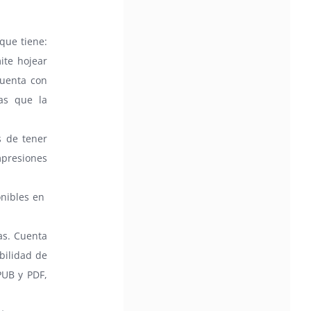
que tiene:
te hojear
cuenta con
as que la
 de tener
mpresiones
onibles en
as. Cuenta
bilidad de
PUB y PDF,