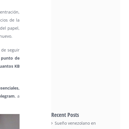
entración,
icios de la
del papel,
 nuevo.
 de seguir
 punto de
cuantos KB
senciales,
elegram
, a
Recent Posts
Sueño venezolano en