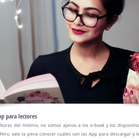
pp para lectores
lturas del milenio, no somos ajenos a los e-book y los dispositiv
 Pero, vale la pena conocer cuáles son las App para descargar y le