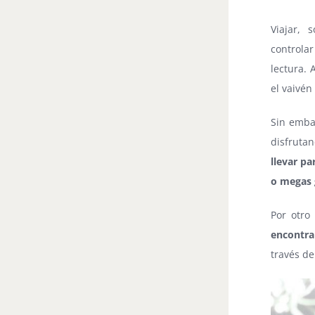
Viajar, 
controlar
lectura. 
el vaivén
Sin embar
disfruta
llevar p
o megas g
Por otro
encontra
través de