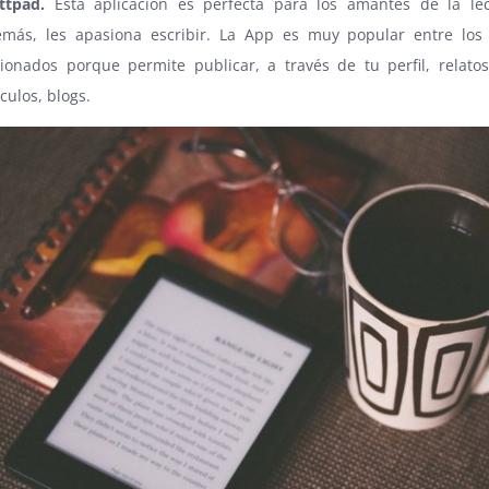
ttpad.
Esta aplicación es perfecta para los amantes de la le
más, les apasiona escribir. La App es muy popular entre los 
cionados porque permite publicar, a través de tu perfil, relato
ículos, blogs.