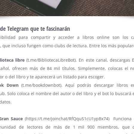
 de Telegram que te fascinarán
ibilidad para compartir y acceder a libros online son los c
 que incluso fungen como clubs de lectura. Entre los más popular
lioteca libre
(
t.me/BibliotecaLibreBot
). En este canal, descargas 
añol, ofrecen más de 84 mil títulos. Simplemente, colocas el 
or o del libro y te aparecerá un listado para escoger.
ok Down
(
t.me/bookdownbot
). Aquí podrás descargar libros 
ub. Solo coloca el nombre del autor o del libro y el bot lo buscará
datos.
Gran Sauce
(
https://t.me/joinchat/RfQquS1cU1ypBx74)
Funciona 
munidad de lectores de más de 1 mil 900 miembros, que 