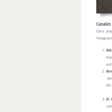
Canales
Otra pos
Telegram,
Bib
esp
aut
Bo
.ep
de 
El 
co