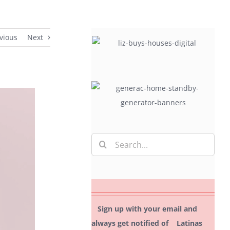
vious
Next
Search
for:
Sign up with your email and
always get notified of Latinas