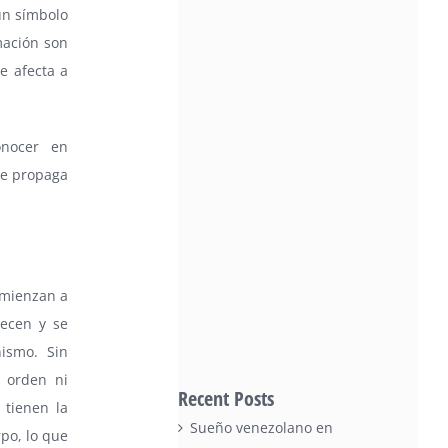
un símbolo
mación son
e afecta a
onocer en
se propaga
omienzan a
recen y se
ismo. Sin
n orden ni
Recent Posts
 tienen la
Sueño venezolano en
rpo, lo que