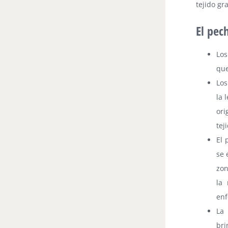
tejido gr
El pec
Los
que
Los
la 
ori
tej
El 
se 
zon
la
enf
La 
bri