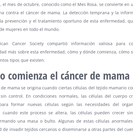
, el mes de octubre, conocido como el Mes Rosa, se convierte en 
cha contra el cáncer de mama. La detección temprana y la infor
 la prevención y el tratamiento oportuno de esta enfermedad, qu
 de mujeres en todo el mundo.
ican Cancer Society compartió información valiosa para c
dad más sobre esta enfermedad, cómo y dónde comienza, cómo 
tintos tipos que existen.
o comienza el cáncer de mama
r de mama se origina cuando ciertas células del tejido mamario c
e sin control. En condiciones normales, las células del cuerpo c
para formar nuevas células según las necesidades del organ
 cuando este proceso se altera, las células pueden crecer si
formando una masa o bulto. Algunas de estas células anormales
 de invadir tejidos cercanos o diseminarse a otras partes del cue