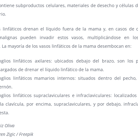
ontiene subproductos celulares, materiales de desecho y células d
io.
s linfáticos drenan el líquido fuera de la mama y, en casos de c
malignas pueden invadir estos vasos, multiplicándose en los
s. La mayoría de los vasos linfáticos de la mama desembocan en:
glios linfáticos axilares: ubicados debajo del brazo, son los p
argados de drenar el líquido linfático de la mama.
glios linfáticos mamarios internos: situados dentro del pecho,
ernón.
glios linfáticos supraclaviculares e infraclaviculares: localizado
la clavícula, por encima, supraclaviculares, y por debajo, infracl
esta.
iz Oliva
en Zigic / Freepik