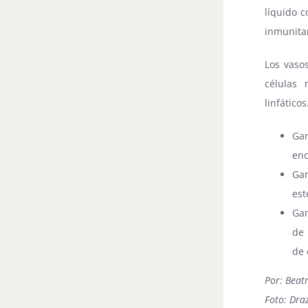
líquido c
inmunitar
Los vaso
células 
linfático
Gan
enc
Gan
est
Gan
de 
de 
Por: Beatr
Foto: Draz