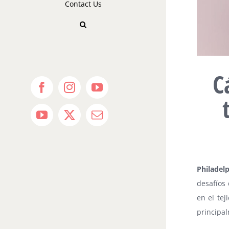
Contact Us
C
Facebook
Instagram
YouTube
YouTube
X
Email
Philadel
desafíos
en el te
principa