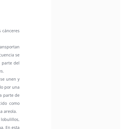
s cánceres
ransportan
cuencia se
 parte del
s.
 se unen y
do por una
a parte de
cido como
a areola.
obulillos,
a. En esta