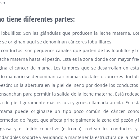
aso.
ho tiene diferentes partes:
 lobulillos: Son las glándulas que producen la leche materna. Lo
 se originan aquí se denominan cánceres lobulillares.
 conductos: son pequeños canales que parten de los lobulillos y t
leche materna hasta el pezón. Esta es la zona donde con mayor fre
gina el cáncer de mama. Los tumores que se desarrollan en esta
ido mamario se denominan carcinomas ductales o cánceres ductale
pezón: Es la abertura en la piel del seno por donde los conductos
ensanchan para permitir la salida de la leche materna. Está rodea
a de piel ligeramente más oscura y gruesa llamada areola. En est
 mama puede originarse un tipo poco común de cáncer cono
ermedad de Paget, que afecta principalmente la zona del pezón y l
grasa y el tejido conectivo (estroma): rodean los conductos y l
ndándoles soporte y ayudando a mantener la estructura de la mam