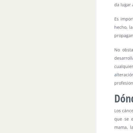
da lugar 
Es impor
hecho, l
propagan
No obsta
desarrol
cualquie
alteraci
profesion
Dón
Los cánc
que se e
mama, la