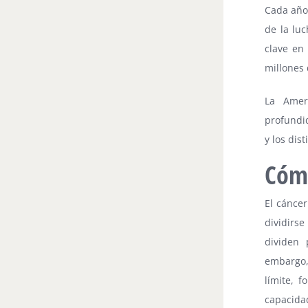
Cada año
de la lu
clave en
millones
La Amer
profundi
y los dis
Cóm
El cánce
dividirs
dividen 
embargo,
límite, 
capacidad