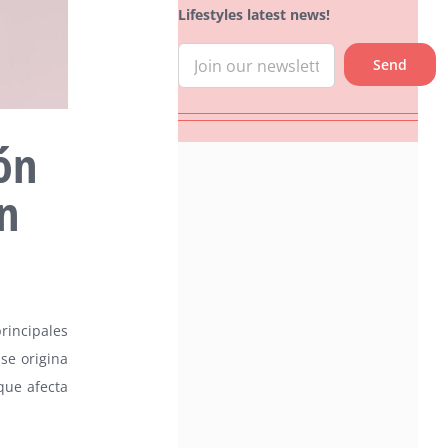
Lifestyles latest news!
ón
n
incipales
se origina
que afecta