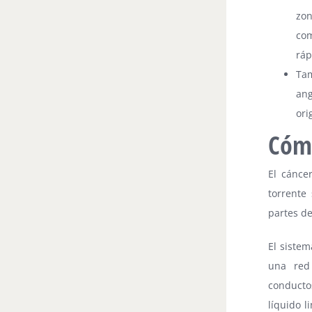
zo
com
ráp
Ta
an
ori
Cóm
El cánce
torrente
partes de
El sistem
una red 
conductos
líquido l