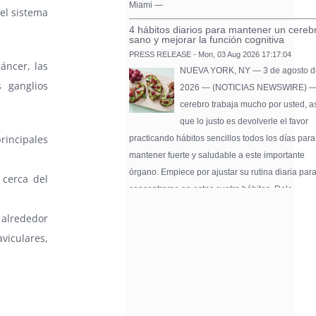
Miami —
el sistema
4 hábitos diarios para mantener un cereb
sano y mejorar la función cognitiva
PRESS RELEASE - Mon, 03 Aug 2026 17:17:04
áncer, las
NUEVA YORK, NY — 3 de agosto d
 ganglios
2026 — (NOTICIAS NEWSWIRE) —
cerebro trabaja mucho por usted, a
que lo justo es devolverle el favor
rincipales
practicando hábitos sencillos todos los días para
mantener fuerte y saludable a este importante
órgano. Empiece por ajustar su rutina diaria par
 cerca del
concentrarse en estos cuatro hábitos. Dele …
Pure Flix Familia To Sponsor Second Ann
s alrededor
Chicano Hollywood Film Festival
aviculares,
PRESS RELEASE - Fri, 31 Jul 2026 20:01:31
— The soon-to-launch streaming
platform from Great America Media w
exhibit throughout the festival and
sponsor first Pure Flix Familia