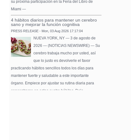
su próxima participación en la Feria del Libro de
Miami —
4 hábitos diarios para mantener un cerebro
sano y mejorar la función cognitiva
PRESS RELEASE - Mon, 03 Aug 2026 17:17:04
NUEVA YORK, NY — 3 de agosto de
2026 — (NOTICIAS NEWSWIRE) — Su
cerebro trabaja mucho por usted, así
que lo justo es devolverle el favor
practicando hábitos sencillos todos los días para
mantener fuerte y saludable a este importante
órgano. Empiece por ajustar su rutina diaria para
concentrarse en estos cuatro hábitos. Dele …
Pure Flix Familia To Sponsor Second Annual
Chicano Hollywood Film Festival
PRESS RELEASE - Fri, 31 Jul 2026 20:01:31
— The soon-to-launch streaming
platform from Great America Media will
exhibit throughout the festival and