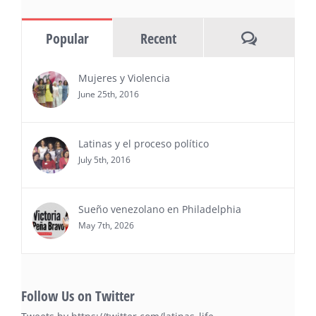
Ejecutiva Magazine, líderes en
información y entrevistas a ejecutivos
Comments
Popular
Recent
del sur de Florida, realizarán el próximo 8 de octubre
del 2026, en el marco del Mes de la Hispanidad, la
entrega de premios “Top Entrepreneur of USA
Mujeres y Violencia
Awards 2026”, en el …
June 25th, 2016
Ver Más
Latinas y el proceso político
July 5th, 2016
Sueño venezolano en Philadelphia
May 7th, 2026
Follow Us on Twitter