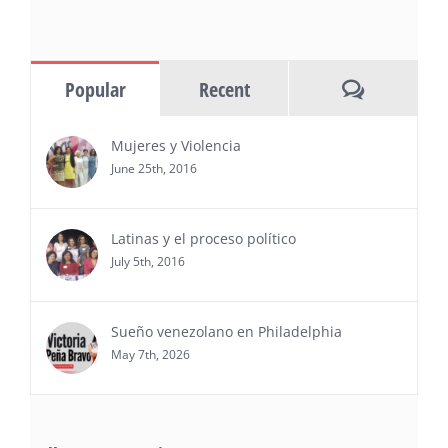
(NOTICIAS NEWSWIRE) — Negocios y
Ejecutiva Magazine, líderes en
información y entrevistas a ejecutivos
Comments
Popular
Recent
del sur de Florida, realizarán el próximo 8 de octubre
del 2026, en el marco del Mes de la Hispanidad, la
entrega de premios “Top Entrepreneur of USA
Mujeres y Violencia
Awards 2026”, en el …
June 25th, 2016
Ver Más
Latinas y el proceso político
July 5th, 2016
Sueño venezolano en Philadelphia
May 7th, 2026