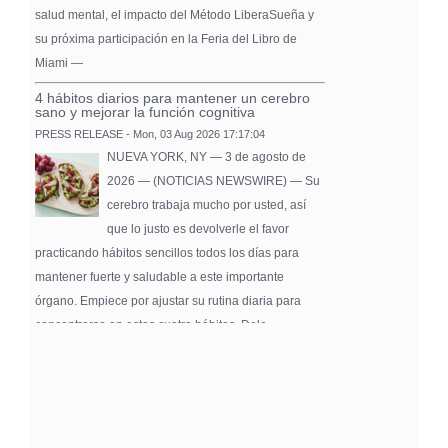
salud mental, el impacto del Método LiberaSueña y
su próxima participación en la Feria del Libro de
Miami —
4 hábitos diarios para mantener un cerebro
sano y mejorar la función cognitiva
PRESS RELEASE - Mon, 03 Aug 2026 17:17:04
NUEVA YORK, NY — 3 de agosto de
2026 — (NOTICIAS NEWSWIRE) — Su
cerebro trabaja mucho por usted, así
que lo justo es devolverle el favor
practicando hábitos sencillos todos los días para
mantener fuerte y saludable a este importante
órgano. Empiece por ajustar su rutina diaria para
concentrarse en estos cuatro hábitos. Dele …
Pure Flix Familia To Sponsor Second Annual
Chicano Hollywood Film Festival
PRESS RELEASE - Fri, 31 Jul 2026 20:01:31
— The soon-to-launch streaming
platform from Great America Media will