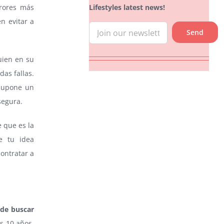
Lifestyles latest news!
rrores más
n evitar a
uien en su
as fallas.
 supone un
segura.
e que es la
e tu idea
contratar a
 de buscar
s 10 años.