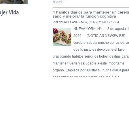
Miami —
ujer Vida
Construir crédito
4 hábitos diarios para mantener un cereb
sano y mejorar la función cognitiva
April 20th, 2026
PRESS RELEASE - Mon, 03 Aug 2026 17:17:04
NUEVA YORK, NY — 3 de agosto d
2026 — (NOTICIAS NEWSWIRE) —
cerebro trabaja mucho por usted, a
que lo justo es devolverle el favor
practicando hábitos sencillos todos los días para
mantener fuerte y saludable a este importante
órgano. Empiece por ajustar su rutina diaria par
concentrarse en estos cuatro hábitos. Dele …
Pure Flix Familia To Sponsor Second Ann
Chicano Hollywood Film Festival
PRESS RELEASE - Fri, 31 Jul 2026 20:01:31
— The soon-to-launch streaming
platform from Great America Media w
exhibit throughout the festival and
sponsor first Pure Flix Familia