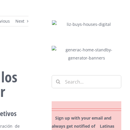
vious
Next
los
Search
r
for:
etivos
Sign up with your email and
always get notified of Latinas
tración de