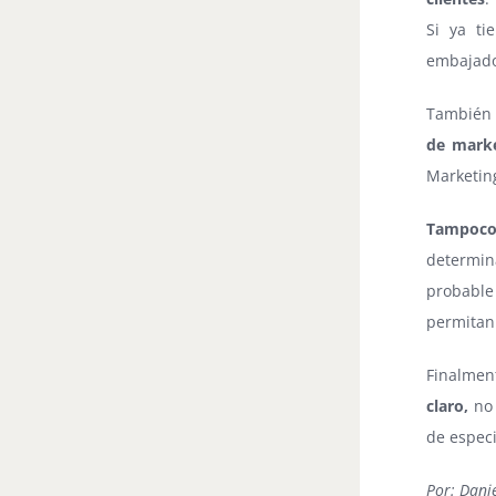
Si ya ti
embajador
También 
de mark
Marketin
Tampoco
determin
probable 
permitan 
Finalmen
claro,
no 
de especi
Por: Danie