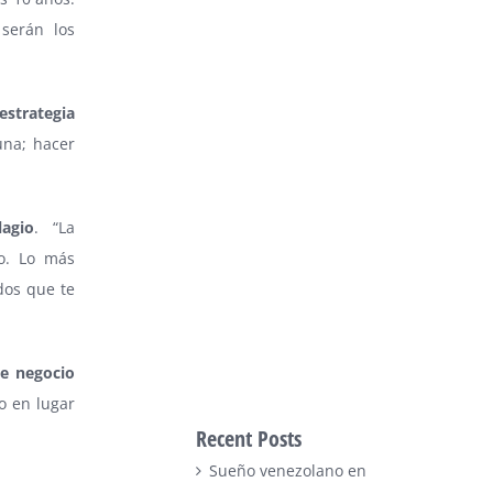
 serán los
 estrategia
una; hacer
agio
. “La
o. Lo más
ados que te
de negocio
o en lugar
Recent Posts
Sueño venezolano en