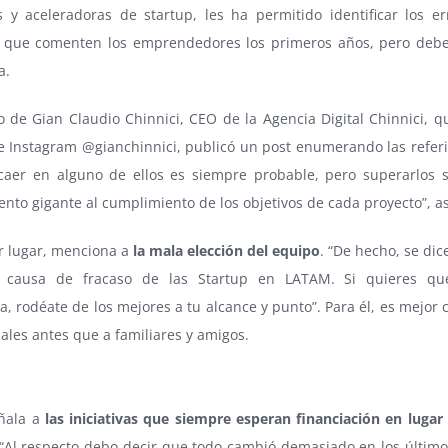
 y aceleradoras de startup, les ha permitido identificar los e
que comenten los emprendedores los primeros años, pero debe
a.
o de Gian Claudio Chinnici, CEO de la Agencia Digital Chinnici, q
 Instagram @gianchinnici, publicó un post enumerando las referid
caer en alguno de ellos es siempre probable, pero superarlos
nto gigante al cumplimiento de los objetivos de cada proyecto”, a
r lugar, menciona a
la mala elección del equipo
. “De hecho, se dic
l causa de fracaso de las Startup en LATAM. Si quieres qu
a, rodéate de los mejores a tu alcance y punto”. Para él, es mejor 
ales antes que a familiares y amigos.
ñala a
las iniciativas que siempre esperan financiación en lugar
 “Al respecto debo decir que todo cambió demasiado en los último