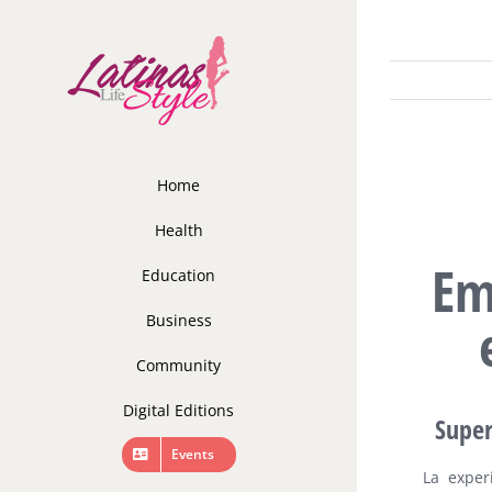
Skip
to
content
Home
Health
Em
Education
Business
Community
Digital Editions
Super
Events
La exper