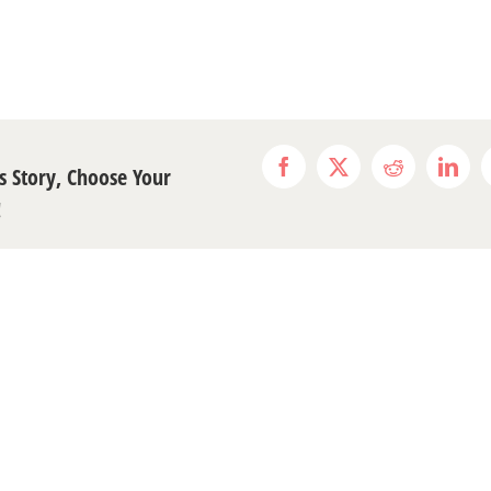
s Story, Choose Your
Facebook
X
Reddit
Link
!