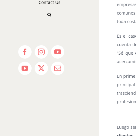
Contact Us
empresas
comunes 
toda cost
Es el cas
cuenta de
“Sé que 
Facebook
Instagram
YouTube
acercamie
YouTube
X
Email
En prime
principa
trasciend
profesion
Luego se
clientes
.