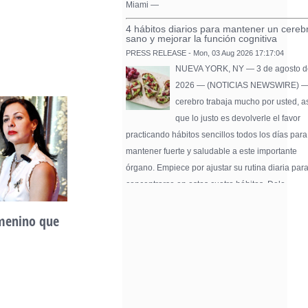
Miami —
4 hábitos diarios para mantener un cereb
sano y mejorar la función cognitiva
PRESS RELEASE - Mon, 03 Aug 2026 17:17:04
NUEVA YORK, NY — 3 de agosto d
2026 — (NOTICIAS NEWSWIRE) —
cerebro trabaja mucho por usted, a
que lo justo es devolverle el favor
practicando hábitos sencillos todos los días para
mantener fuerte y saludable a este importante
órgano. Empiece por ajustar su rutina diaria par
concentrarse en estos cuatro hábitos. Dele …
Pure Flix Familia To Sponsor Second Ann
emenino que
Unidad, cultura y
Chicano Hollywood Film Festival
PRESS RELEASE - Fri, 31 Jul 2026 20:01:31
desarrollo comunitario
— The soon-to-launch streaming
May 2nd, 2026
platform from Great America Media w
exhibit throughout the festival and
sponsor first Pure Flix Familia