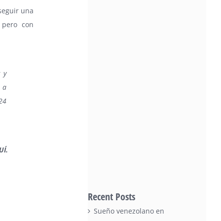
seguir una
 pero con
 y
, a
 24
UÍ
.
Recent Posts
Sueño venezolano en