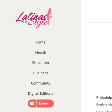
Skip
to
content
Home
Health
Education
Business
Community
Digital Editions
Philadel
Events
Evelyn N
de educa