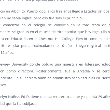
ció en Aibonito, Puerto Rico, a los tres años llegó a Estados Unidos
en no sabía inglés, pero eso fue solo el principio.
 comenzar en el colegio, se convirtió en la traductora de 
mente, se graduó en el mismo distrito escolar que hoy rige. Ella 
ura en Educación en el Chestnut Hill College. Ejerció como maestr
strito escolar por aproximadamente 10 años. Luego migró al sect
 12 años.
eyney University donde obtuvo una maestría en liderazgo educ
ación como directora. Posteriormente, fue a Arcadia y se cert
endente. En su carrera también administró ocho escuelas en Nor
sey.
elyn Núñez, Ed.D, tiene una carrera exitosa que ya cuenta 29 años
dad que la ha cobijado.