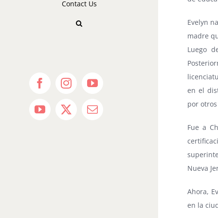
Contact Us
Evelyn na
madre qui
Luego de
Posterior
licenciat
Facebook
Instagram
YouTube
en el di
por otros
YouTube
X
Email
Fue a Ch
certific
superint
Nueva Jer
Ahora, Ev
en la ciu