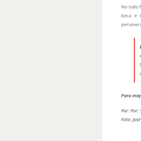
No todo f
beca e 
persevera
Para mayo
Por: Por:
Foto: Jos