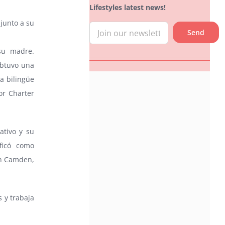
Lifestyles latest news!
 junto a su
su madre.
obtuvo una
a bilingüe
or Charter
ativo y su
ificó como
th Camden,
 y trabaja