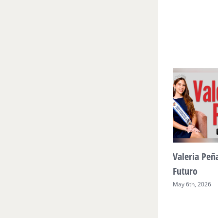
ltura y
Sueño venezolano en
Valeria Peñ
 comunitario
Philadelphia
Futuro
May 7th, 2026
May 6th, 2026