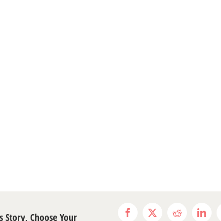
s Story, Choose Your
Facebook
X
Reddit
Link