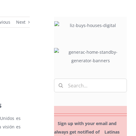
vious
Next
Search
for:
s
 Unidos es
Sign up with your email and
 visión es
always get notified of Latinas