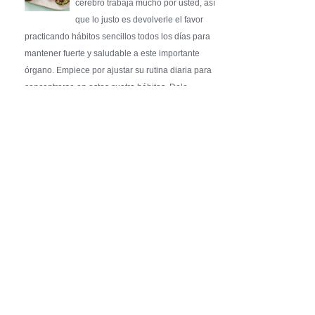
cerebro trabaja mucho por usted, así
que lo justo es devolverle el favor
practicando hábitos sencillos todos los días para
mantener fuerte y saludable a este importante
órgano. Empiece por ajustar su rutina diaria para
concentrarse en estos cuatro hábitos. Dele …
Pure Flix Familia To Sponsor Second Annual
Chicano Hollywood Film Festival
PRESS RELEASE - Fri, 31 Jul 2026 20:01:31
— The soon-to-launch streaming
platform from Great America Media will
exhibit throughout the festival and
sponsor first Pure Flix Familia
Community Impact Award, honoring an artist who has
a meaningful impact through service to their
community —
Chicano Hollywood Film Festival Returns to
Pomona with Packed 5-Day Program
Featuring Keanu Reeves and Biggest Latino
Filmmakers Experience of the Summer