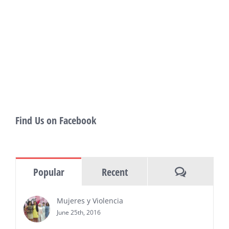
PRESS RELEASE - Fri, 31 Jul 2026 19:53:18
— This year’s expanded festival will
showcase more than 140 films, dozens
of panels, as well as special guests that
also include Danny De La Paz, Emilio
Rivera, and many Latino entertainment leaders —
Gevorg Shahbazyan, fundador & CEO de
Starlife Group, recibirá la distinción como uno
de los ‘2026 Top Entrepreneur of USA’
PRESS RELEASE - Thu, 30 Jul 2026 17:27:03
Find Us on Facebook
MIAMI, FL — 30 de julio de 2026 —
(NOTICIAS NEWSWIRE) — Negocios y
Ejecutiva Magazine, líderes en
información y entrevistas a ejecutivos
Comments
Popular
Recent
del sur de Florida, realizarán el próximo 8 de octubre
del 2026, en el marco del Mes de la Hispanidad, la
entrega de premios “Top Entrepreneur of USA
Mujeres y Violencia
Awards 2026”, en el …
June 25th, 2016