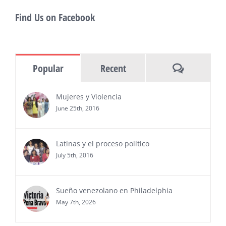
PRESS RELEASE - Thu, 30 Jul 2026 17:27:03
Find Us on Facebook
MIAMI, FL — 30 de julio de 2026 —
(NOTICIAS NEWSWIRE) — Negocios y
Ejecutiva Magazine, líderes en
información y entrevistas a ejecutivos
Comments
Popular
Recent
del sur de Florida, realizarán el próximo 8 de octubre
del 2026, en el marco del Mes de la Hispanidad, la
entrega de premios “Top Entrepreneur of USA
Mujeres y Violencia
Awards 2026”, en el …
June 25th, 2016
Ver Más
Latinas y el proceso político
July 5th, 2016
Sueño venezolano en Philadelphia
May 7th, 2026