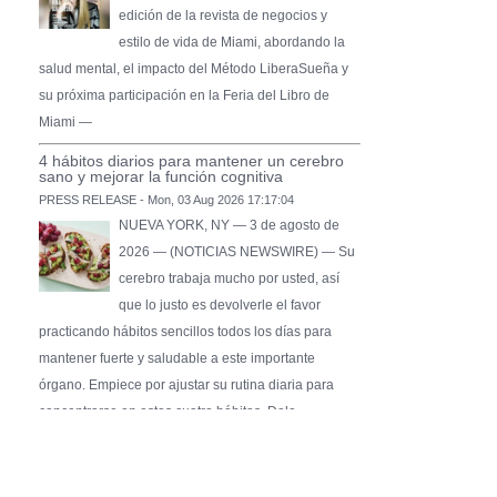
edición de la revista de negocios y
estilo de vida de Miami, abordando la
salud mental, el impacto del Método LiberaSueña y
su próxima participación en la Feria del Libro de
Miami —
4 hábitos diarios para mantener un cerebro
sano y mejorar la función cognitiva
PRESS RELEASE - Mon, 03 Aug 2026 17:17:04
NUEVA YORK, NY — 3 de agosto de
2026 — (NOTICIAS NEWSWIRE) — Su
cerebro trabaja mucho por usted, así
que lo justo es devolverle el favor
practicando hábitos sencillos todos los días para
mantener fuerte y saludable a este importante
órgano. Empiece por ajustar su rutina diaria para
concentrarse en estos cuatro hábitos. Dele …
Pure Flix Familia To Sponsor Second Annual
Chicano Hollywood Film Festival
PRESS RELEASE - Fri, 31 Jul 2026 20:01:31