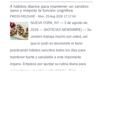
4 hábitos diarios para mantener un cerebro
sano y mejorar la función cognitiva
PRESS RELEASE - Mon, 03 Aug 2026 17:17:04
NUEVA YORK, NY — 3 de agosto de
2026 — (NOTICIAS NEWSWIRE) — Su
cerebro trabaja mucho por usted, así
que lo justo es devolverle el favor
practicando hábitos sencillos todos los días para
mantener fuerte y saludable a este importante
órgano. Empiece por ajustar su rutina diaria para
concentrarse en estos cuatro hábitos. Dele …
Pure Flix Familia To Sponsor Second Annual
Chicano Hollywood Film Festival
PRESS RELEASE - Fri, 31 Jul 2026 20:01:31
— The soon-to-launch streaming
platform from Great America Media will
exhibit throughout the festival and
sponsor first Pure Flix Familia
Community Impact Award, honoring an artist who has