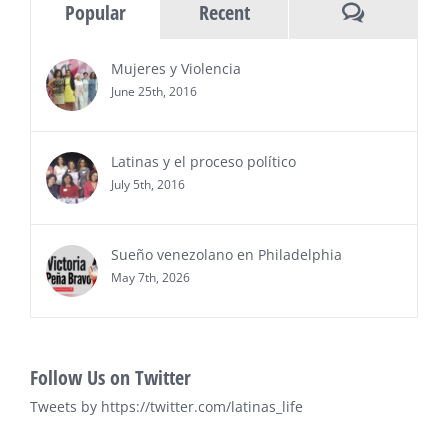
Comments
Popular
Recent
del sur de Florida, realizarán el próximo 8 de octubre
del 2026, en el marco del Mes de la Hispanidad, la
entrega de premios “Top Entrepreneur of USA
Mujeres y Violencia
Awards 2026”, en el …
June 25th, 2016
Ver Más
Latinas y el proceso político
July 5th, 2016
Sueño venezolano en Philadelphia
May 7th, 2026
Follow Us on Twitter
Tweets by https://twitter.com/latinas_life