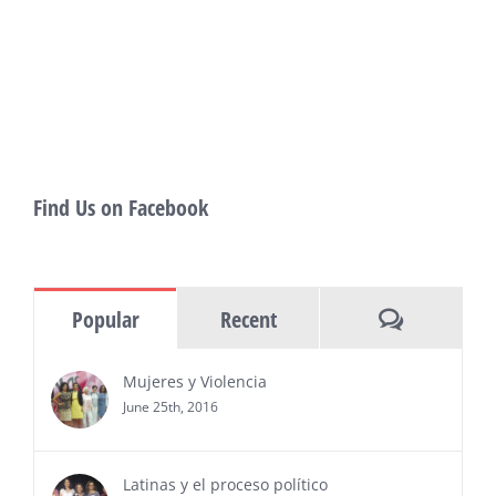
showcase more than 140 films, dozens
of panels, as well as special guests that
also include Danny De La Paz, Emilio
Rivera, and many Latino entertainment leaders —
Gevorg Shahbazyan, fundador & CEO de
Starlife Group, recibirá la distinción como uno
de los ‘2026 Top Entrepreneur of USA’
PRESS RELEASE - Thu, 30 Jul 2026 17:27:03
Find Us on Facebook
MIAMI, FL — 30 de julio de 2026 —
(NOTICIAS NEWSWIRE) — Negocios y
Ejecutiva Magazine, líderes en
información y entrevistas a ejecutivos
Comments
Popular
Recent
del sur de Florida, realizarán el próximo 8 de octubre
del 2026, en el marco del Mes de la Hispanidad, la
entrega de premios “Top Entrepreneur of USA
Mujeres y Violencia
Awards 2026”, en el …
June 25th, 2016
Ver Más
Latinas y el proceso político