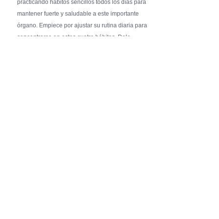
practicando hábitos sencillos todos los días para
mantener fuerte y saludable a este importante
órgano. Empiece por ajustar su rutina diaria para
concentrarse en estos cuatro hábitos. Dele …
Pure Flix Familia To Sponsor Second Annual
Chicano Hollywood Film Festival
PRESS RELEASE - Fri, 31 Jul 2026 20:01:31
— The soon-to-launch streaming
platform from Great America Media will
exhibit throughout the festival and
sponsor first Pure Flix Familia
Community Impact Award, honoring an artist who has
a meaningful impact through service to their
community —
Chicano Hollywood Film Festival Returns to
Pomona with Packed 5-Day Program
Featuring Keanu Reeves and Biggest Latino
Filmmakers Experience of the Summer
PRESS RELEASE - Fri, 31 Jul 2026 19:53:18
— This year’s expanded festival will