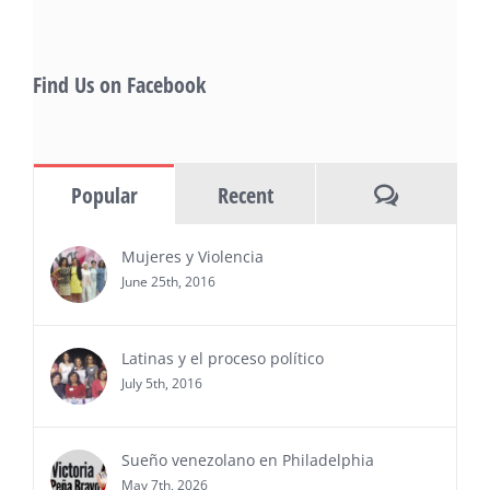
Gevorg Shahbazyan, fundador & CEO de
Starlife Group, recibirá la distinción como uno
de los ‘2026 Top Entrepreneur of USA’
PRESS RELEASE - Thu, 30 Jul 2026 17:27:03
Find Us on Facebook
MIAMI, FL — 30 de julio de 2026 —
(NOTICIAS NEWSWIRE) — Negocios y
Ejecutiva Magazine, líderes en
información y entrevistas a ejecutivos
Comments
Popular
Recent
del sur de Florida, realizarán el próximo 8 de octubre
del 2026, en el marco del Mes de la Hispanidad, la
entrega de premios “Top Entrepreneur of USA
Mujeres y Violencia
Awards 2026”, en el …
June 25th, 2016
Ver Más
Latinas y el proceso político
July 5th, 2016
Sueño venezolano en Philadelphia
May 7th, 2026