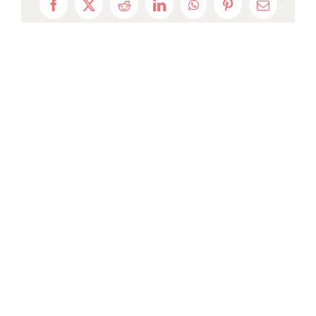
Facebook
X
Reddit
LinkedIn
WhatsApp
Pinterest
Email