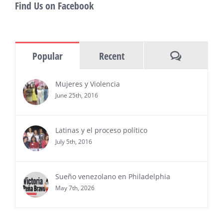
Find Us on Facebook
MIAMI, FL — 30 de julio de 2026 —
(NOTICIAS NEWSWIRE) — Negocios y
Ejecutiva Magazine, líderes en
información y entrevistas a ejecutivos
Comments
Popular
Recent
del sur de Florida, realizarán el próximo 8 de octubre
del 2026, en el marco del Mes de la Hispanidad, la
entrega de premios “Top Entrepreneur of USA
Mujeres y Violencia
Awards 2026”, en el …
June 25th, 2016
Ver Más
Latinas y el proceso político
July 5th, 2016
Sueño venezolano en Philadelphia
May 7th, 2026