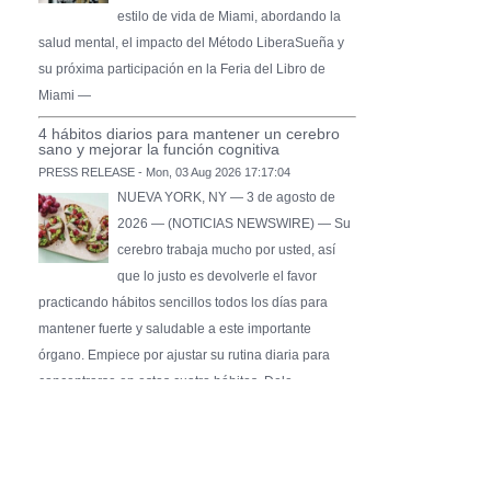
estilo de vida de Miami, abordando la
salud mental, el impacto del Método LiberaSueña y
su próxima participación en la Feria del Libro de
Miami —
4 hábitos diarios para mantener un cerebro
sano y mejorar la función cognitiva
PRESS RELEASE - Mon, 03 Aug 2026 17:17:04
NUEVA YORK, NY — 3 de agosto de
2026 — (NOTICIAS NEWSWIRE) — Su
cerebro trabaja mucho por usted, así
que lo justo es devolverle el favor
practicando hábitos sencillos todos los días para
mantener fuerte y saludable a este importante
órgano. Empiece por ajustar su rutina diaria para
concentrarse en estos cuatro hábitos. Dele …
Pure Flix Familia To Sponsor Second Annual
Chicano Hollywood Film Festival
PRESS RELEASE - Fri, 31 Jul 2026 20:01:31
— The soon-to-launch streaming