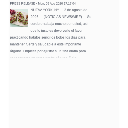
PRESS RELEASE - Mon, 03 Aug 2026 17:17:04
NUEVA YORK, NY — 3 de agosto de
2026 — (NOTICIAS NEWSWIRE) — Su
cerebro trabaja mucho por usted, así
que lo justo es devolverle el favor
practicando hábitos sencillos todos los días para
mantener fuerte y saludable a este importante
órgano. Empiece por ajustar su rutina diaria para
concentrarse en estos cuatro hábitos. Dele …
Pure Flix Familia To Sponsor Second Annual
Chicano Hollywood Film Festival
PRESS RELEASE - Fri, 31 Jul 2026 20:01:31
— The soon-to-launch streaming
platform from Great America Media will
exhibit throughout the festival and
sponsor first Pure Flix Familia
Community Impact Award, honoring an artist who has
a meaningful impact through service to their
community —