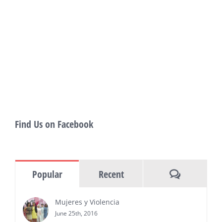
Filmmakers Experience of the Summer
PRESS RELEASE - Fri, 31 Jul 2026 19:53:18
— This year’s expanded festival will
showcase more than 140 films, dozens
of panels, as well as special guests that
also include Danny De La Paz, Emilio
Rivera, and many Latino entertainment leaders —
Gevorg Shahbazyan, fundador & CEO de
Starlife Group, recibirá la distinción como uno
de los ‘2026 Top Entrepreneur of USA’
PRESS RELEASE - Thu, 30 Jul 2026 17:27:03
Find Us on Facebook
MIAMI, FL — 30 de julio de 2026 —
(NOTICIAS NEWSWIRE) — Negocios y
Ejecutiva Magazine, líderes en
información y entrevistas a ejecutivos
Comments
Popular
Recent
del sur de Florida, realizarán el próximo 8 de octubre
del 2026, en el marco del Mes de la Hispanidad, la
entrega de premios “Top Entrepreneur of USA
Mujeres y Violencia
Awards 2026”, en el …
June 25th, 2016