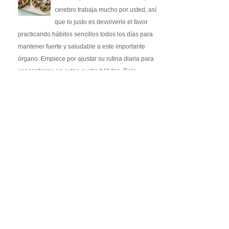
cerebro trabaja mucho por usted, así
que lo justo es devolverle el favor
practicando hábitos sencillos todos los días para
mantener fuerte y saludable a este importante
órgano. Empiece por ajustar su rutina diaria para
concentrarse en estos cuatro hábitos. Dele …
Pure Flix Familia To Sponsor Second Annual
Chicano Hollywood Film Festival
PRESS RELEASE - Fri, 31 Jul 2026 20:01:31
— The soon-to-launch streaming
platform from Great America Media will
exhibit throughout the festival and
sponsor first Pure Flix Familia
Community Impact Award, honoring an artist who has
a meaningful impact through service to their
community —
Chicano Hollywood Film Festival Returns to
Pomona with Packed 5-Day Program
Featuring Keanu Reeves and Biggest Latino