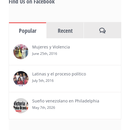
Find Us on Facebook
MIAMI, FL — 30 de julio de 2026 —
(NOTICIAS NEWSWIRE) — Negocios y
Ejecutiva Magazine, líderes en
información y entrevistas a ejecutivos
Comments
Popular
Recent
del sur de Florida, realizarán el próximo 8 de octubre
del 2026, en el marco del Mes de la Hispanidad, la
entrega de premios “Top Entrepreneur of USA
Mujeres y Violencia
Awards 2026”, en el …
June 25th, 2016
Ver Más
Latinas y el proceso político
July 5th, 2016
Sueño venezolano en Philadelphia
May 7th, 2026