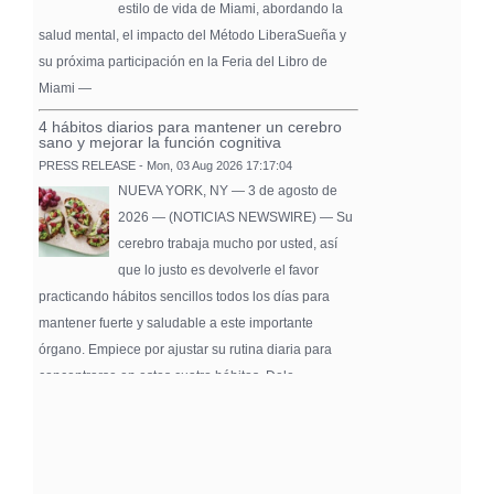
estilo de vida de Miami, abordando la
salud mental, el impacto del Método LiberaSueña y
su próxima participación en la Feria del Libro de
Miami —
4 hábitos diarios para mantener un cerebro
sano y mejorar la función cognitiva
PRESS RELEASE - Mon, 03 Aug 2026 17:17:04
NUEVA YORK, NY — 3 de agosto de
2026 — (NOTICIAS NEWSWIRE) — Su
cerebro trabaja mucho por usted, así
que lo justo es devolverle el favor
practicando hábitos sencillos todos los días para
mantener fuerte y saludable a este importante
órgano. Empiece por ajustar su rutina diaria para
concentrarse en estos cuatro hábitos. Dele …
Pure Flix Familia To Sponsor Second Annual
Chicano Hollywood Film Festival
PRESS RELEASE - Fri, 31 Jul 2026 20:01:31
— The soon-to-launch streaming