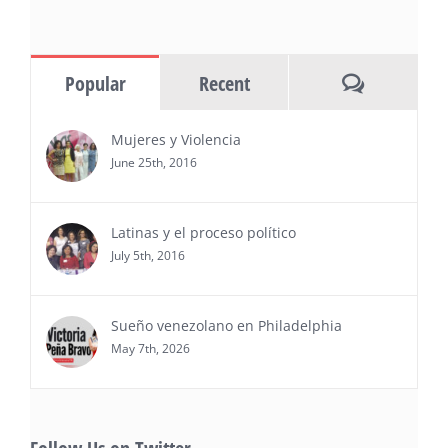
(NOTICIAS NEWSWIRE) — Negocios y
Ejecutiva Magazine, líderes en
información y entrevistas a ejecutivos
Comments
Popular
Recent
del sur de Florida, realizarán el próximo 8 de octubre
del 2026, en el marco del Mes de la Hispanidad, la
entrega de premios “Top Entrepreneur of USA
Mujeres y Violencia
Awards 2026”, en el …
June 25th, 2016
Ver Más
Latinas y el proceso político
July 5th, 2016
Sueño venezolano en Philadelphia
May 7th, 2026