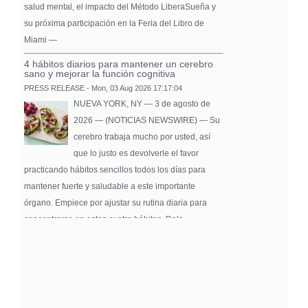
salud mental, el impacto del Método LiberaSueña y
su próxima participación en la Feria del Libro de
Miami —
4 hábitos diarios para mantener un cerebro
sano y mejorar la función cognitiva
PRESS RELEASE - Mon, 03 Aug 2026 17:17:04
NUEVA YORK, NY — 3 de agosto de
2026 — (NOTICIAS NEWSWIRE) — Su
cerebro trabaja mucho por usted, así
que lo justo es devolverle el favor
practicando hábitos sencillos todos los días para
mantener fuerte y saludable a este importante
órgano. Empiece por ajustar su rutina diaria para
concentrarse en estos cuatro hábitos. Dele …
Pure Flix Familia To Sponsor Second Annual
Chicano Hollywood Film Festival
PRESS RELEASE - Fri, 31 Jul 2026 20:01:31
— The soon-to-launch streaming
platform from Great America Media will