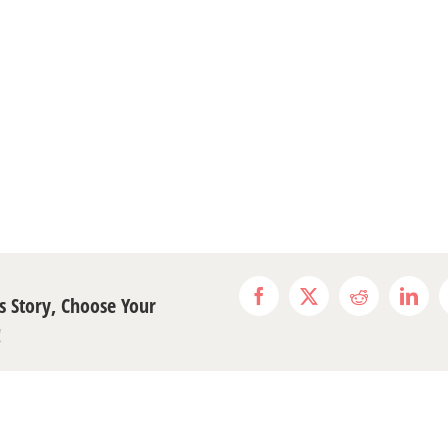
s Story, Choose Your
Facebook
X
Reddit
Link
!