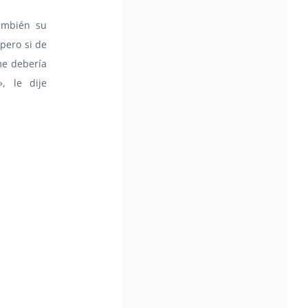
también su
 pero si de
me debería
, le dije