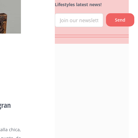
Lifestyles latest news!
gran
lla chica,