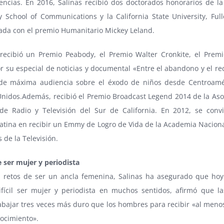
encias. En 2016, Salinas recibió dos doctorados honorarios de l
y School of Communications y la California State University, Full
ada con el premio Humanitario Mickey Leland.
recibió un Premio Peabody, el Premio Walter Cronkite, el Pre
r su especial de noticias y documental «Entre el abandono y el re
de máxima audiencia sobre el éxodo de niños desde Centroamé
Unidos.Además, recibió el Premio Broadcast Legend 2014 de la Aso
 de Radio y Televisión del Sur de California. En 2012, se convi
atina en recibir un Emmy de Logro de Vida de la Academia Naciona
s de la Televisión.
e ser mujer y periodista
s retos de ser un ancla femenina, Salinas ha asegurado que hoy
ifícil ser mujer y periodista en muchos sentidos, afirmó que l
bajar tres veces más duro que los hombres para recibir «al menos
ocimiento».