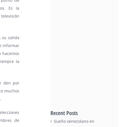
 punto de
os. Es la
elevisión
 su salida
e informar
yo hacemos
siempre la
e den por
ace muchos
.
Recent Posts
elecciones
umbres de
Sueño venezolano en