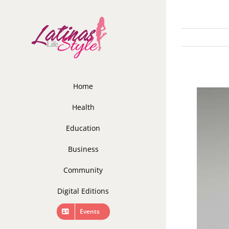
Skip
to
content
Home
Health
Education
Business
Community
Digital Editions
Events