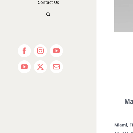
Contact Us
Facebook
Instagram
YouTube
YouTube
X
Email
Mar
Miami, F