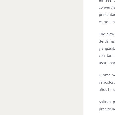
en ese t
convert
present
estadouni
The New 
de Univis
y capacit
con tant
usaré pa
«Como yo
vencidos
años he s
Salinas 
presiden