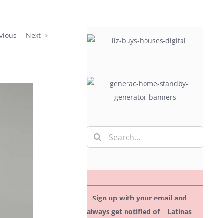
vious
Next
Search
for:
Sign up with your email and
always get notified of Latinas