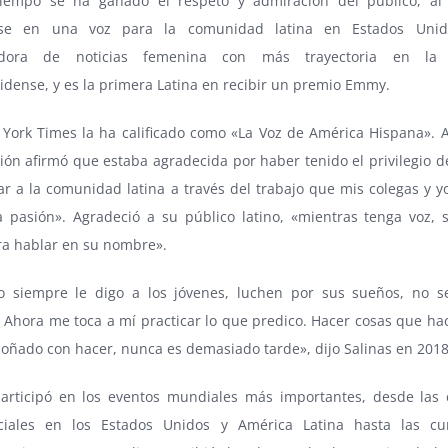
iempo se ha ganado el respeto y admiración del público, al
irse en una voz para la comunidad latina en Estados Unid
adora de noticias femenina con más trayectoria en la t
dense, y es la primera Latina en recibir un premio Emmy.
York Times la ha calificado como «La Voz de América Hispana». A
ión afirmó que estaba agradecida por haber tenido el privilegio d
ar a la comunidad latina a través del trabajo que mis colegas y 
a pasión». Agradeció a su público latino, «mientras tenga voz, 
ra hablar en su nombre».
 siempre le digo a los jóvenes, luchen por sus sueños, no s
. Ahora me toca a mí practicar lo que predico. Hacer cosas que h
oñado con hacer, nunca es demasiado tarde», dijo Salinas en 2018
participó en los eventos mundiales más importantes, desde las 
ciales en los Estados Unidos y América Latina hasta las c