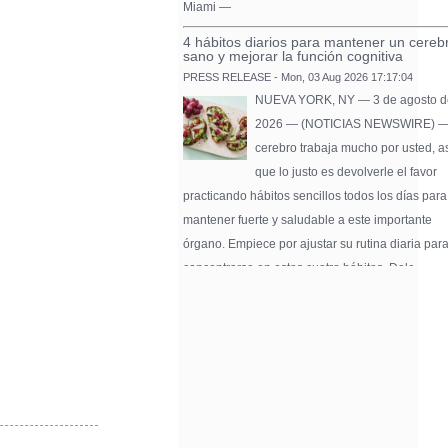
Miami —
4 hábitos diarios para mantener un cereb
sano y mejorar la función cognitiva
PRESS RELEASE - Mon, 03 Aug 2026 17:17:04
NUEVA YORK, NY — 3 de agosto d
2026 — (NOTICIAS NEWSWIRE) —
cerebro trabaja mucho por usted, a
que lo justo es devolverle el favor
practicando hábitos sencillos todos los días para
mantener fuerte y saludable a este importante
órgano. Empiece por ajustar su rutina diaria par
concentrarse en estos cuatro hábitos. Dele …
Pure Flix Familia To Sponsor Second Ann
Chicano Hollywood Film Festival
PRESS RELEASE - Fri, 31 Jul 2026 20:01:31
— The soon-to-launch streaming
platform from Great America Media w
exhibit throughout the festival and
sponsor first Pure Flix Familia