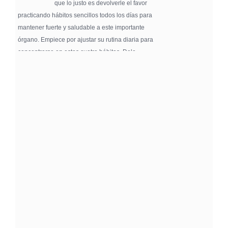
que lo justo es devolverle el favor
practicando hábitos sencillos todos los días para
mantener fuerte y saludable a este importante
órgano. Empiece por ajustar su rutina diaria para
concentrarse en estos cuatro hábitos. Dele …
Pure Flix Familia To Sponsor Second Annual
Chicano Hollywood Film Festival
PRESS RELEASE - Fri, 31 Jul 2026 20:01:31
— The soon-to-launch streaming
platform from Great America Media will
exhibit throughout the festival and
sponsor first Pure Flix Familia
Community Impact Award, honoring an artist who has
a meaningful impact through service to their
community —
Chicano Hollywood Film Festival Returns to
Pomona with Packed 5-Day Program
Featuring Keanu Reeves and Biggest Latino
Filmmakers Experience of the Summer
PRESS RELEASE - Fri, 31 Jul 2026 19:53:18