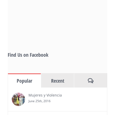
— This year’s expanded festival will
showcase more than 140 films, dozens
of panels, as well as special guests that
also include Danny De La Paz, Emilio
Rivera, and many Latino entertainment leaders —
Gevorg Shahbazyan, fundador & CEO de
Starlife Group, recibirá la distinción como uno
de los ‘2026 Top Entrepreneur of USA’
PRESS RELEASE - Thu, 30 Jul 2026 17:27:03
Find Us on Facebook
MIAMI, FL — 30 de julio de 2026 —
(NOTICIAS NEWSWIRE) — Negocios y
Ejecutiva Magazine, líderes en
información y entrevistas a ejecutivos
Comments
Popular
Recent
del sur de Florida, realizarán el próximo 8 de octubre
del 2026, en el marco del Mes de la Hispanidad, la
entrega de premios “Top Entrepreneur of USA
Mujeres y Violencia
Awards 2026”, en el …
June 25th, 2016
Ver Más