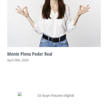
Mente Plena Poder Real
U
April 28th, 2026
A