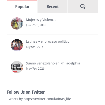
información y entrevistas a ejecutivos
Comments
Popular
Recent
del sur de Florida, realizarán el próximo 8 de octubre
del 2026, en el marco del Mes de la Hispanidad, la
entrega de premios “Top Entrepreneur of USA
Mujeres y Violencia
Awards 2026”, en el …
June 25th, 2016
Ver Más
Latinas y el proceso político
July 5th, 2016
Sueño venezolano en Philadelphia
May 7th, 2026
Follow Us on Twitter
Tweets by https://twitter.com/latinas_life