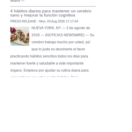
Miami —
4 hábitos diarios para mantener un cerebro
sano y mejorar la función cognitiva
PRESS RELEASE - Mon, 03 Aug 2026 17:17:04
NUEVA YORK, NY — 3 de agosto de
2026 — (NOTICIAS NEWSWIRE) — Su
cerebro trabaja mucho por usted, así
que lo justo es devolverle el favor
practicando hábitos sencillos todos los días para
mantener fuerte y saludable a este importante
órgano. Empiece por ajustar su rutina diaria para
concentrarse en estos cuatro hábitos. Dele …
Pure Flix Familia To Sponsor Second Annual
Chicano Hollywood Film Festival
PRESS RELEASE - Fri, 31 Jul 2026 20:01:31
— The soon-to-launch streaming
platform from Great America Media will
exhibit throughout the festival and
sponsor first Pure Flix Familia