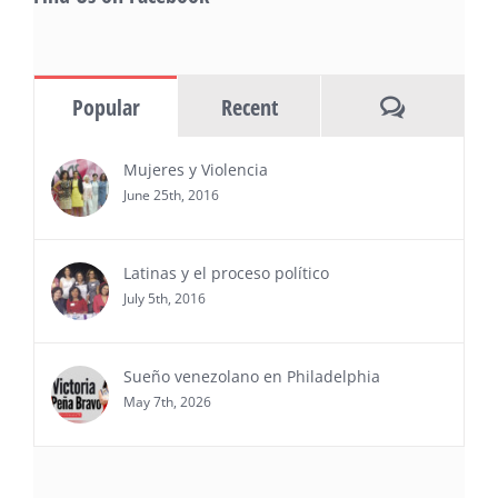
(NOTICIAS NEWSWIRE) — Negocios y
Ejecutiva Magazine, líderes en
información y entrevistas a ejecutivos
Comments
Popular
Recent
del sur de Florida, realizarán el próximo 8 de octubre
del 2026, en el marco del Mes de la Hispanidad, la
entrega de premios “Top Entrepreneur of USA
Mujeres y Violencia
Awards 2026”, en el …
June 25th, 2016
Ver Más
Latinas y el proceso político
July 5th, 2016
Sueño venezolano en Philadelphia
May 7th, 2026