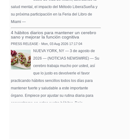
salud mental, el impacto del Método LiberaSueña y
su próxima participación en la Feria del Libro de
Miami —
4 hábitos diarios para mantener un cerebro
sano y mejorar la función cognitiva
PRESS RELEASE - Mon, 03 Aug 2026 17:17:04
NUEVA YORK, NY — 3 de agosto de
2026 — (NOTICIAS NEWSWIRE) — Su
cerebro trabaja mucho por usted, así
que lo justo es devolverle el favor
practicando hábitos sencillos todos los días para
mantener fuerte y saludable a este importante
órgano. Empiece por ajustar su rutina diaria para
concentrarse en estos cuatro hábitos. Dele …
Pure Flix Familia To Sponsor Second Annual
Chicano Hollywood Film Festival
PRESS RELEASE - Fri, 31 Jul 2026 20:01:31
— The soon-to-launch streaming