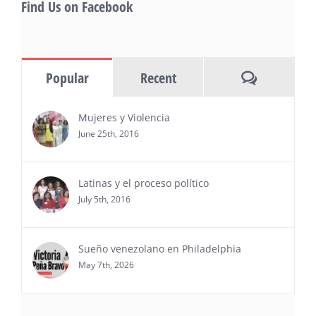
Find Us on Facebook
MIAMI, FL — 30 de julio de 2026 —
(NOTICIAS NEWSWIRE) — Negocios y
Ejecutiva Magazine, líderes en
información y entrevistas a ejecutivos
Comments
Popular
Recent
del sur de Florida, realizarán el próximo 8 de octubre
del 2026, en el marco del Mes de la Hispanidad, la
entrega de premios “Top Entrepreneur of USA
Mujeres y Violencia
Awards 2026”, en el …
June 25th, 2016
Ver Más
Latinas y el proceso político
July 5th, 2016
Sueño venezolano en Philadelphia
May 7th, 2026