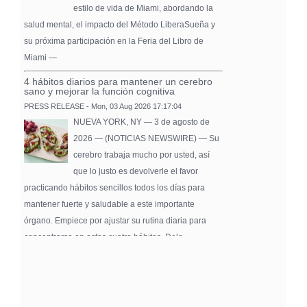
estilo de vida de Miami, abordando la
salud mental, el impacto del Método LiberaSueña y
su próxima participación en la Feria del Libro de
Miami —
4 hábitos diarios para mantener un cerebro
sano y mejorar la función cognitiva
PRESS RELEASE - Mon, 03 Aug 2026 17:17:04
NUEVA YORK, NY — 3 de agosto de
2026 — (NOTICIAS NEWSWIRE) — Su
cerebro trabaja mucho por usted, así
que lo justo es devolverle el favor
practicando hábitos sencillos todos los días para
mantener fuerte y saludable a este importante
órgano. Empiece por ajustar su rutina diaria para
concentrarse en estos cuatro hábitos. Dele …
Pure Flix Familia To Sponsor Second Annual
Chicano Hollywood Film Festival
PRESS RELEASE - Fri, 31 Jul 2026 20:01:31
— The soon-to-launch streaming