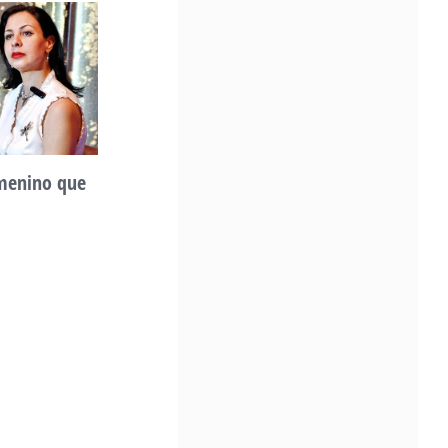
Community Impact Award, honoring an artist wh
a meaningful impact through service to their
community —
Chicano Hollywood Film Festival Returns 
Pomona with Packed 5-Day Program
Featuring Keanu Reeves and Biggest Lat
Filmmakers Experience of the Summer
PRESS RELEASE - Fri, 31 Jul 2026 19:53:18
emenino que
Unidad, cultura y
— This year’s expanded festival wil
showcase more than 140 films, do
desarrollo comunitario
of panels, as well as special guests
May 2nd, 2026
also include Danny De La Paz, Emi
Rivera, and many Latino entertainment leaders 
Gevorg Shahbazyan, fundador & CEO de
Starlife Group, recibirá la distinción como
de los ‘2026 Top Entrepreneur of USA’
PRESS RELEASE - Thu, 30 Jul 2026 17:27:03
MIAMI, FL — 30 de julio de 2026 —
(NOTICIAS NEWSWIRE) — Negoci
Ejecutiva Magazine, líderes en