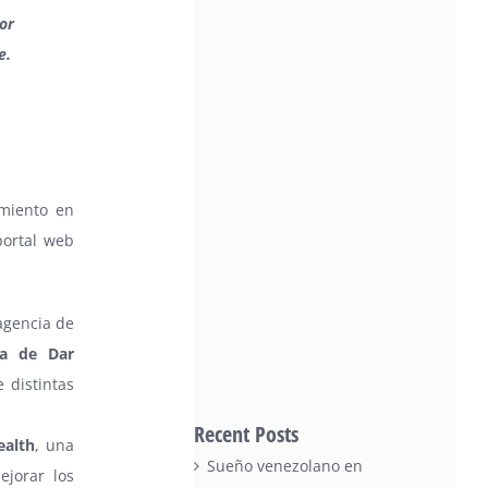
or
e.
miento en
portal web
agencia de
ra de Dar
 distintas
Recent Posts
ealth
, una
Sueño venezolano en
ejorar los