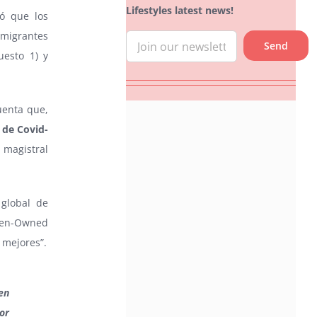
Lifestyles latest news!
nó que los
nmigrantes
uesto 1) y
uenta que,
 de Covid-
 magistral
global de
men-Owned
 mejores”.
en
or