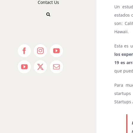
Contact Us
Un estud
estados 
son: Cal
Hawaii.
Esta es 
Facebook
Instagram
YouTube
los expe
19 es ar
YouTube
X
Email
que pued
Para mue
startup
Startups 