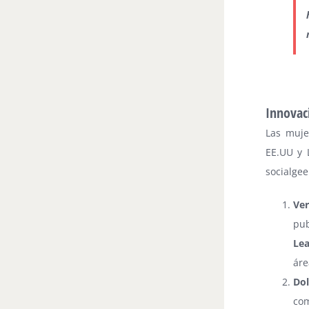
Innovaci
Las muje
EE.UU y 
socialgee
Ver
pu
Le
áre
Dol
com