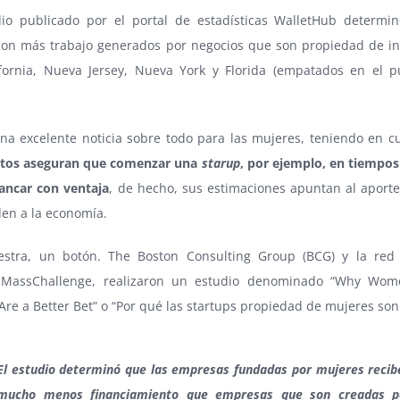
io publicado por el portal de estadísticas WalletHub determi
con más trabajo generados por negocios que son propiedad de i
ifornia, Nueva Jersey, Nueva York y Florida (empatados en el p
una excelente noticia sobre todo para las mujeres, teniendo en c
rtos aseguran que comenzar una
starup
, por ejemplo, en tiempos
rancar con ventaja
, de hecho, sus estimaciones apuntan al aporte
en a la economía.
stra, un botón. The Boston Consulting Group (BCG) y la red 
s MassChallenge, realizaron un estudio denominado “Why Wo
Are a Better Bet” o “Por qué las startups propiedad de mujeres son
El estudio determinó que las empresas fundadas por mujeres recib
mucho menos financiamiento que empresas que son creadas p