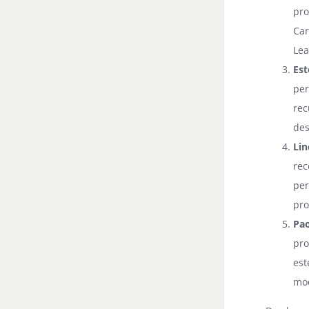
pro
Ca
Lea
Est
per
rec
des
Lin
rec
per
pro
Pao
pro
est
mod