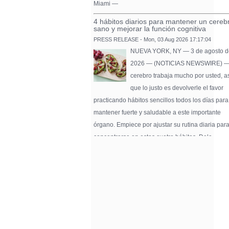
Miami —
4 hábitos diarios para mantener un cereb
sano y mejorar la función cognitiva
PRESS RELEASE - Mon, 03 Aug 2026 17:17:04
NUEVA YORK, NY — 3 de agosto d
2026 — (NOTICIAS NEWSWIRE) —
cerebro trabaja mucho por usted, a
que lo justo es devolverle el favor
practicando hábitos sencillos todos los días para
mantener fuerte y saludable a este importante
órgano. Empiece por ajustar su rutina diaria par
concentrarse en estos cuatro hábitos. Dele …
Pure Flix Familia To Sponsor Second Ann
Chicano Hollywood Film Festival
PRESS RELEASE - Fri, 31 Jul 2026 20:01:31
— The soon-to-launch streaming
platform from Great America Media w
exhibit throughout the festival and
sponsor first Pure Flix Familia