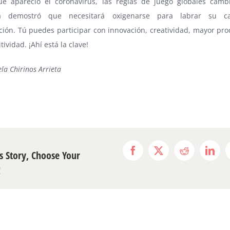
e apareció el coronavirus, las reglas de juego globales camb
a demostró que necesitará oxigenarse para labrar su 
ión. Tú puedes participar con innovación, creatividad, mayor pro
tividad. ¡Ahí está la clave!
la Chirinos Arrieta
s Story, Choose Your
Facebook
X
Reddit
Link
!