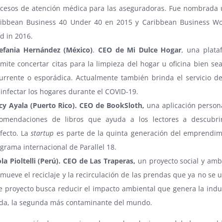
cesos de atención médica para las aseguradoras. Fue nombrada 
ribbean Business 40 Under 40 en 2015 y Caribbean Business 
d in 2016.
efania Hernández (México)
.
CEO de Mi Dulce Hogar
, una plat
mite concertar citas para la limpieza del hogar u oficina bien se
urrente o esporádica. Actualmente también brinda el servicio d
infectar los hogares durante el COVID-19.
cy Ayala (Puerto Rico). CEO de BookSloth,
una aplicación person
omendaciones de libros que ayuda a los lectores a descubrir
fecto. La
startup
es parte de la quinta generación del emprendim
grama internacional de Parallel 18.
la Pioltelli (Perú). CEO de Las Traperas,
un proyecto social y amb
mueve el reciclaje y la recirculación de las prendas que ya no se ut
e proyecto busca reducir el impacto ambiental que genera la indus
a, la segunda más contaminante del mundo.