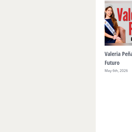
ltura y
Sueño venezolano en
Valeria Peñ
 comunitario
Philadelphia
Futuro
May 7th, 2026
May 6th, 2026