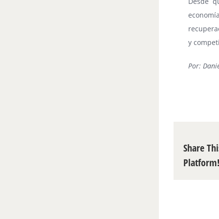
Desde qu
economí
recuperac
y competi
Por: Danie
Share Thi
Platform