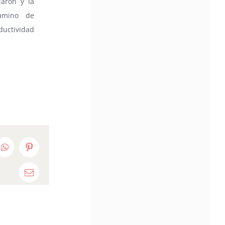
iaron y la
camino de
ductividad
edIn
WhatsApp
Pinterest
Email