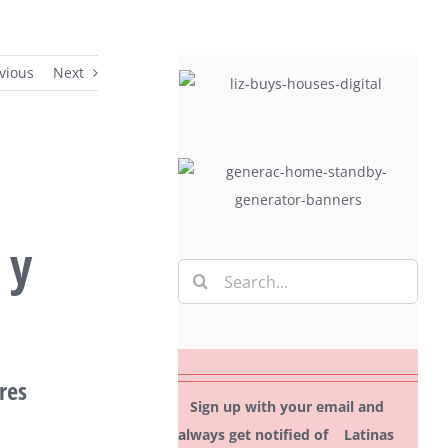
vious
Next
 y
Search
for:
res
Sign up with your email and
always get notified of Latinas