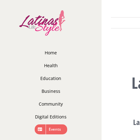
Skip
to
content
Home
Health
L
Education
Business
Community
Digital Editions
L
Events