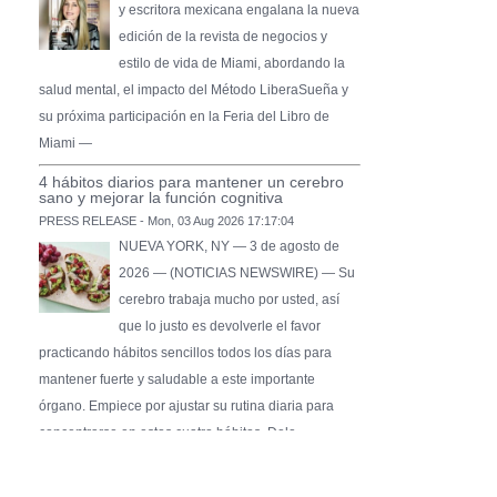
y escritora mexicana engalana la nueva
edición de la revista de negocios y
estilo de vida de Miami, abordando la
salud mental, el impacto del Método LiberaSueña y
su próxima participación en la Feria del Libro de
Miami —
4 hábitos diarios para mantener un cerebro
sano y mejorar la función cognitiva
PRESS RELEASE - Mon, 03 Aug 2026 17:17:04
NUEVA YORK, NY — 3 de agosto de
2026 — (NOTICIAS NEWSWIRE) — Su
cerebro trabaja mucho por usted, así
que lo justo es devolverle el favor
practicando hábitos sencillos todos los días para
mantener fuerte y saludable a este importante
órgano. Empiece por ajustar su rutina diaria para
concentrarse en estos cuatro hábitos. Dele …
Pure Flix Familia To Sponsor Second Annual
Chicano Hollywood Film Festival