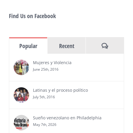
de los ‘2026 Top Entrepreneur of USA’
PRESS RELEASE - Thu, 30 Jul 2026 17:27:03
Find Us on Facebook
MIAMI, FL — 30 de julio de 2026 —
(NOTICIAS NEWSWIRE) — Negocios y
Ejecutiva Magazine, líderes en
información y entrevistas a ejecutivos
Comments
Popular
Recent
del sur de Florida, realizarán el próximo 8 de octubre
del 2026, en el marco del Mes de la Hispanidad, la
entrega de premios “Top Entrepreneur of USA
Mujeres y Violencia
Awards 2026”, en el …
June 25th, 2016
Ver Más
Latinas y el proceso político
July 5th, 2016
Sueño venezolano en Philadelphia
May 7th, 2026