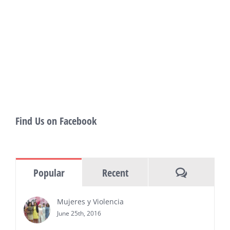
PRESS RELEASE - Fri, 31 Jul 2026 19:53:18
— This year’s expanded festival will
showcase more than 140 films, dozens
of panels, as well as special guests that
also include Danny De La Paz, Emilio
Rivera, and many Latino entertainment leaders —
Gevorg Shahbazyan, fundador & CEO de
Starlife Group, recibirá la distinción como uno
de los ‘2026 Top Entrepreneur of USA’
PRESS RELEASE - Thu, 30 Jul 2026 17:27:03
Find Us on Facebook
MIAMI, FL — 30 de julio de 2026 —
(NOTICIAS NEWSWIRE) — Negocios y
Ejecutiva Magazine, líderes en
información y entrevistas a ejecutivos
Comments
Popular
Recent
del sur de Florida, realizarán el próximo 8 de octubre
del 2026, en el marco del Mes de la Hispanidad, la
entrega de premios “Top Entrepreneur of USA
Mujeres y Violencia
Awards 2026”, en el …
June 25th, 2016