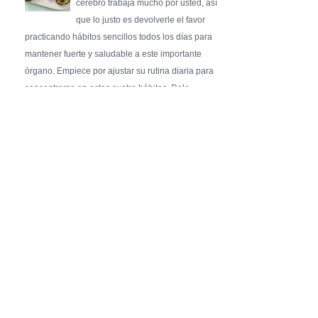
cerebro trabaja mucho por usted, así
que lo justo es devolverle el favor
practicando hábitos sencillos todos los días para
mantener fuerte y saludable a este importante
órgano. Empiece por ajustar su rutina diaria para
concentrarse en estos cuatro hábitos. Dele …
Pure Flix Familia To Sponsor Second Annual
Chicano Hollywood Film Festival
PRESS RELEASE - Fri, 31 Jul 2026 20:01:31
— The soon-to-launch streaming
platform from Great America Media will
exhibit throughout the festival and
sponsor first Pure Flix Familia
Community Impact Award, honoring an artist who has
a meaningful impact through service to their
community —
Chicano Hollywood Film Festival Returns to
Pomona with Packed 5-Day Program
Featuring Keanu Reeves and Biggest Latino
Filmmakers Experience of the Summer