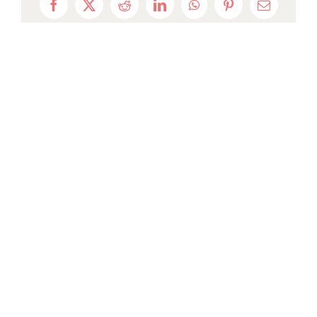
Facebook
X
Reddit
LinkedIn
WhatsApp
Pinterest
Email