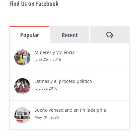
Find Us on Facebook
MIAMI, FL — 30 de julio de 2026 —
(NOTICIAS NEWSWIRE) — Negocios y
Ejecutiva Magazine, líderes en
información y entrevistas a ejecutivos
Comments
Popular
Recent
del sur de Florida, realizarán el próximo 8 de octubre
del 2026, en el marco del Mes de la Hispanidad, la
entrega de premios “Top Entrepreneur of USA
Mujeres y Violencia
Awards 2026”, en el …
June 25th, 2016
Ver Más
Latinas y el proceso político
July 5th, 2016
Sueño venezolano en Philadelphia
May 7th, 2026