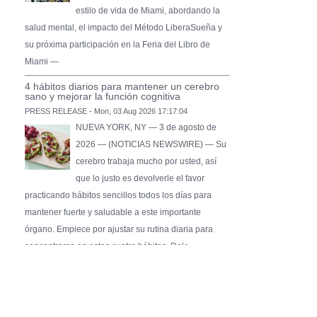
estilo de vida de Miami, abordando la
salud mental, el impacto del Método LiberaSueña y
su próxima participación en la Feria del Libro de
Miami —
4 hábitos diarios para mantener un cerebro
sano y mejorar la función cognitiva
PRESS RELEASE - Mon, 03 Aug 2026 17:17:04
NUEVA YORK, NY — 3 de agosto de
2026 — (NOTICIAS NEWSWIRE) — Su
cerebro trabaja mucho por usted, así
que lo justo es devolverle el favor
practicando hábitos sencillos todos los días para
mantener fuerte y saludable a este importante
órgano. Empiece por ajustar su rutina diaria para
concentrarse en estos cuatro hábitos. Dele …
Pure Flix Familia To Sponsor Second Annual
Chicano Hollywood Film Festival
PRESS RELEASE - Fri, 31 Jul 2026 20:01:31
— The soon-to-launch streaming