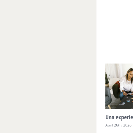
 Agua y
Mente Plena Poder Real
Una experie
April 28th, 2026
April 26th, 2026