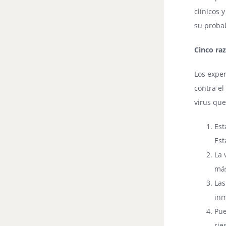
clínicos 
su probab
Cinco ra
Los exper
contra el
virus que
Est
Est
La 
más
Las
inm
Pue
rie