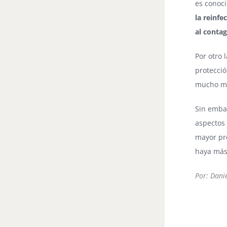
es conoc
la reinfe
al contag
Por otro 
protecció
mucho má
Sin emba
aspectos
mayor pr
haya más
Por: Danie