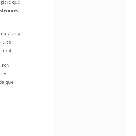
ugiere que
steriores
 dura esta
-19 es
tural.
a son
r en
ida que