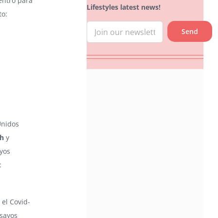
entro para
Lifestyles latest news!
to:
Unidos
ch
y
ayos
:
 el Covid-
nsayos