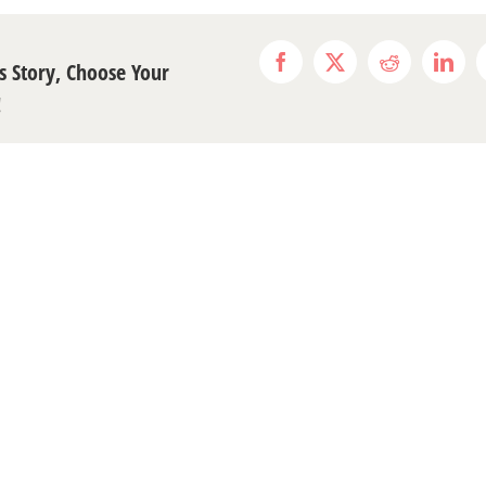
s Story, Choose Your
Facebook
X
Reddit
Link
!