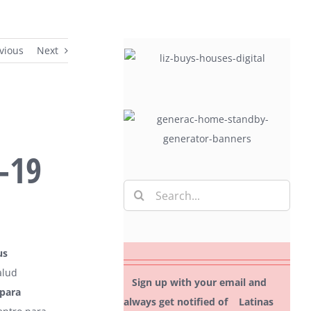
vious
Next
-19
Search
for:
us
alud
Sign up with your email and
para
always get notified of Latinas