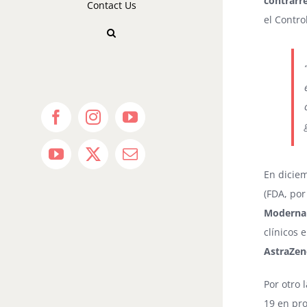
contrarre
Contact Us
el Contro
Facebook
Instagram
YouTube
YouTube
X
Email
En dicie
(FDA, por
Moderna
clínicos 
AstraZen
Por otro 
19 en pr