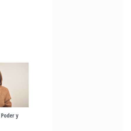
Community Impact Award, honoring an artist wh
a meaningful impact through service to their
community —
Chicano Hollywood Film Festival Returns 
Pomona with Packed 5-Day Program
Featuring Keanu Reeves and Biggest Lat
Filmmakers Experience of the Summer
PRESS RELEASE - Fri, 31 Jul 2026 19:53:18
— This year’s expanded festival wil
showcase more than 140 films, do
of panels, as well as special guests
also include Danny De La Paz, Emi
Rivera, and many Latino entertainment leaders 
Gevorg Shahbazyan, fundador & CEO de
Starlife Group, recibirá la distinción como
de los ‘2026 Top Entrepreneur of USA’
PRESS RELEASE - Thu, 30 Jul 2026 17:27:03
MIAMI, FL — 30 de julio de 2026 —
 Poder y
Vitalidad: Agua y
(NOTICIAS NEWSWIRE) — Negoci
descanso
Ejecutiva Magazine, líderes en