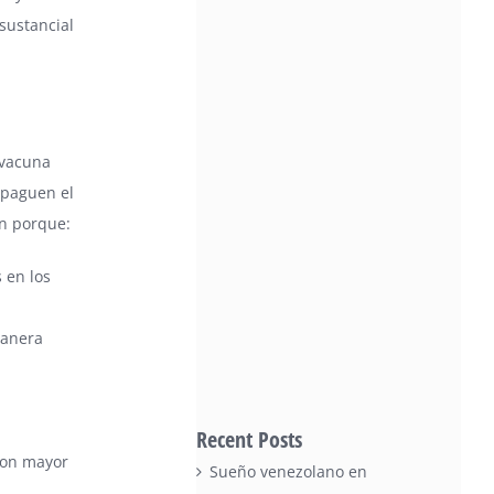
sustancial
 vacuna
opaguen el
ón porque:
 en los
manera
Recent Posts
con mayor
Sueño venezolano en