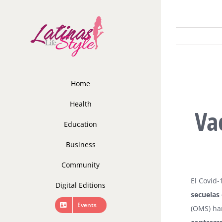
Skip
to
content
Home
Health
Va
Education
Business
Community
El Covid-
Digital Editions
secuelas
Events
(OMS) ha