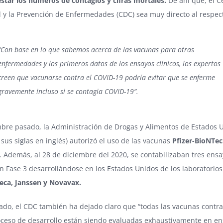
star los números de contagios y cifras mortales.
De ahí que, el C
l y la Prevención de Enfermedades (CDC) sea muy directo al respec
“Con base en lo que sabemos acerca de las vacunas para otras
enfermedades y los primeros datos de los ensayos clínicos, los expertos
creen que vacunarse contra el COVID-19 podría evitar que se enferme
gravemente incluso si se contagia COVID-19”.
mbre pasado, la Administración de Drogas y Alimentos de Estados 
 sus siglas en inglés) autorizó el uso de las vacunas
Pfizer-BioNTe
. Además, al 28 de diciembre del 2020, se contabilizaban tres ens
en Fase 3 desarrollándose en los Estados Unidos de los laboratorios
eca, Janssen y Novavax​.
lado, el CDC también ha dejado claro que “todas las vacunas contra
oceso de desarrollo están siendo evaluadas exhaustivamente en e