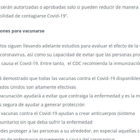
y serán autorizadas o aprobadas solo si pueden reducir de manera 
ilidad de contagiarse Covid-19”.
zones para vacunarse
tos siguen llevando adelante estudios para evaluar el efecto de la
 coronavirus, así como su capacidad de evitar que las personas pr
 causa el Covid-19. Entre tanto, el CDC recomienda la inmunizaci
á demostrado que todas las vacunas contra el Covid-19 disponibles
ados Unidos son altamente efectivas
vacunación ayudará a evitar que contraiga la enfermedad y es la 
 segura de ayudar a generar protección
 vacunas contra el Covid-19 ayudan a crear anticuerpos (sistema
unitario) sin que deba sufrir la enfermedad
des proteger a las personas a su alrededor, en especial aquellas 
sgo de enfermarse gravemente a causa del coronavirus