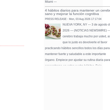
Miami —
4 hábitos diarios para mantener un cereb
sano y mejorar la función cognitiva
PRESS RELEASE - Mon, 03 Aug 2026 17:17:04
NUEVA YORK, NY — 3 de agosto d
2026 — (NOTICIAS NEWSWIRE) —
cerebro trabaja mucho por usted, a
que lo justo es devolverle el favor
practicando hábitos sencillos todos los días para
mantener fuerte y saludable a este importante
órgano. Empiece por ajustar su rutina diaria par
concentrarse en estos cuatro hábitos. Dele …
Pure Flix Familia To Sponsor Second Ann
Chicano Hollywood Film Festival
PRESS RELEASE - Fri, 31 Jul 2026 20:01:31
— The soon-to-launch streaming
platform from Great America Media w
exhibit throughout the festival and
sponsor first Pure Flix Familia