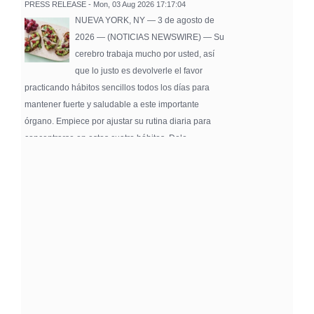
PRESS RELEASE - Mon, 03 Aug 2026 17:17:04
NUEVA YORK, NY — 3 de agosto de
2026 — (NOTICIAS NEWSWIRE) — Su
cerebro trabaja mucho por usted, así
que lo justo es devolverle el favor
practicando hábitos sencillos todos los días para
mantener fuerte y saludable a este importante
órgano. Empiece por ajustar su rutina diaria para
concentrarse en estos cuatro hábitos. Dele …
Pure Flix Familia To Sponsor Second Annual
Chicano Hollywood Film Festival
PRESS RELEASE - Fri, 31 Jul 2026 20:01:31
— The soon-to-launch streaming
platform from Great America Media will
exhibit throughout the festival and
sponsor first Pure Flix Familia
Community Impact Award, honoring an artist who has
a meaningful impact through service to their
community —