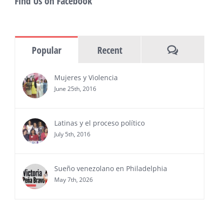
Find Us on Facebook
MIAMI, FL — 30 de julio de 2026 —
(NOTICIAS NEWSWIRE) — Negocios y
Ejecutiva Magazine, líderes en
información y entrevistas a ejecutivos
Comments
Popular
Recent
del sur de Florida, realizarán el próximo 8 de octubre
del 2026, en el marco del Mes de la Hispanidad, la
entrega de premios “Top Entrepreneur of USA
Mujeres y Violencia
Awards 2026”, en el …
June 25th, 2016
Ver Más
Latinas y el proceso político
July 5th, 2016
Sueño venezolano en Philadelphia
May 7th, 2026