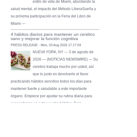
estilo de vida de Miami, abordando la
salud mental, el impacto del Método LiberaSueña y
su próxima participación en la Feria del Libro de
Miami —
4 hábitos diarios para mantener un cerebro
sano y mejorar la función cognitiva
PRESS RELEASE - Mon, 03 Aug 2026 17:17:04
NUEVA YORK, NY — 3 de agosto de
2026 — (NOTICIAS NEWSWIRE) — Su
cerebro trabaja mucho por usted, así
que lo justo es devolverle el favor
practicando hábitos sencillos todos los días para
mantener fuerte y saludable a este importante
órgano. Empiece por ajustar su rutina diaria para
concentrarse en estos cuatro hábitos. Dele …
Pure Flix Familia To Sponsor Second Annual
Chicano Hollywood Film Festival
PRESS RELEASE - Fri, 31 Jul 2026 20:01:31
— The soon-to-launch streaming