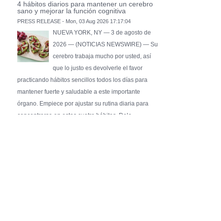
4 hábitos diarios para mantener un cerebro
sano y mejorar la función cognitiva
PRESS RELEASE - Mon, 03 Aug 2026 17:17:04
NUEVA YORK, NY — 3 de agosto de
2026 — (NOTICIAS NEWSWIRE) — Su
cerebro trabaja mucho por usted, así
que lo justo es devolverle el favor
practicando hábitos sencillos todos los días para
mantener fuerte y saludable a este importante
órgano. Empiece por ajustar su rutina diaria para
concentrarse en estos cuatro hábitos. Dele …
Pure Flix Familia To Sponsor Second Annual
Chicano Hollywood Film Festival
PRESS RELEASE - Fri, 31 Jul 2026 20:01:31
— The soon-to-launch streaming
platform from Great America Media will
exhibit throughout the festival and
sponsor first Pure Flix Familia
Community Impact Award, honoring an artist who has
a meaningful impact through service to their