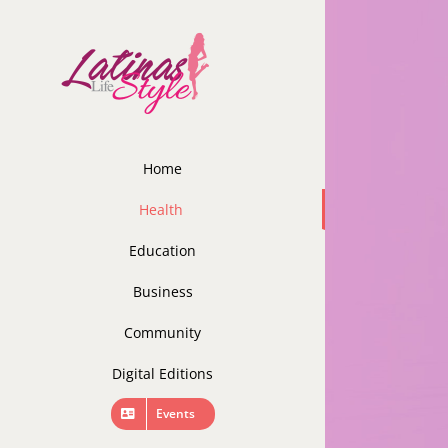
Skip
to
content
Home
Health
Education
Business
Community
Digital Editions
Events