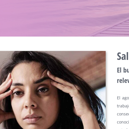
Sa
El b
rele
El ag
traba
conse
cono