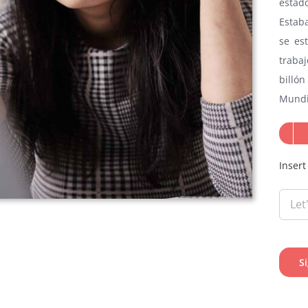
estad
Estaba
se es
traba
billón
Mundia
Insert