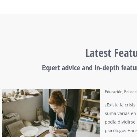
Latest Feat
Expert advice and in-depth featur
Educación
,
Educat
¿Existe la crisi
suma varias en 
podía dividirse
psicólogos Han